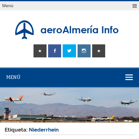
Saltar
Menú
al
contenido
aeroAlmería
Tu portal sobre el aeropuerto de Almería
info
MENÚ
Etiqueta:
Niederrhein