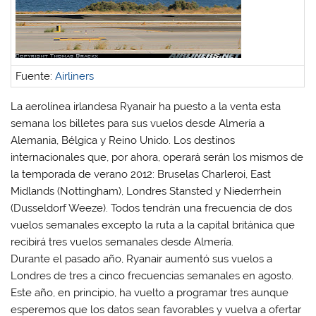
(
(
S
(
S
S
e
S
e
e
a
e
a
a
b
a
b
b
r
b
r
r
e
r
e
e
e
e
e
e
n
e
Fuente:
Airliners
n
n
u
n
u
u
n
u
n
n
a
n
a
a
v
a
La aerolínea irlandesa Ryanair ha puesto a la venta esta
v
v
e
v
semana los billetes para sus vuelos desde Almería a
e
e
n
e
n
n
t
n
Alemania, Bélgica y Reino Unido. Los destinos
t
t
a
t
a
a
n
a
internacionales que, por ahora, operará serán los mismos de
n
n
a
n
a
a
n
a
la temporada de verano 2012: Bruselas Charleroi, East
n
n
u
n
u
u
e
u
Midlands (Nottingham), Londres Stansted y Niederrhein
e
e
v
e
v
v
a
v
(Dusseldorf Weeze). Todos tendrán una frecuencia de dos
a
a
)
a
vuelos semanales excepto la ruta a la capital británica que
)
)
)
recibirá tres vuelos semanales desde Almería.
Durante el pasado año, Ryanair aumentó sus vuelos a
Londres de tres a cinco frecuencias semanales en agosto.
Este año, en principio, ha vuelto a programar tres aunque
esperemos que los datos sean favorables y vuelva a ofertar