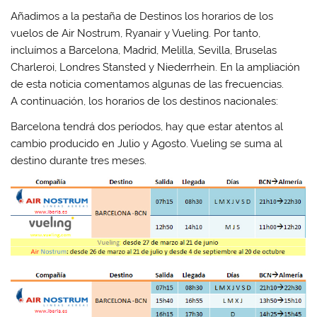
A
o
e
d
Añadimos a la pestaña de Destinos los horarios de los
p
o
r
I
p
k
(
n
vuelos de Air Nostrum, Ryanair y Vueling. Por tanto,
(
(
S
(
S
S
e
S
incluímos a Barcelona, Madrid, Melilla, Sevilla, Bruselas
e
e
a
e
a
a
b
a
Charleroi, Londres Stansted y Niederrhein. En la ampliación
b
b
r
b
r
r
e
r
de esta noticia comentamos algunas de las frecuencias.
e
e
e
e
e
e
n
e
A continuación, los horarios de los destinos nacionales:
n
n
u
n
u
u
n
u
Barcelona tendrá dos períodos, hay que estar atentos al
n
n
a
n
a
a
v
a
cambio producido en Julio y Agosto. Vueling se suma al
v
v
e
v
e
e
n
e
destino durante tres meses.
n
n
t
n
t
t
a
t
a
a
n
a
n
n
a
n
a
a
n
a
n
n
u
n
u
u
e
u
e
e
v
e
v
v
a
v
a
a
)
a
)
)
)