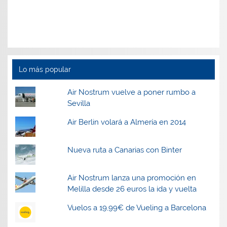
e
e
e
e
e
e
n
e
n
n
u
n
u
u
n
u
n
n
a
n
a
a
v
a
v
v
e
v
e
e
n
e
n
n
t
n
t
t
a
t
Lo más popular
a
a
n
a
n
n
a
n
a
a
n
a
n
n
u
n
Air Nostrum vuelve a poner rumbo a
u
u
e
u
Sevilla
e
e
v
e
v
v
a
v
a
a
)
a
Air Berlin volará a Almería en 2014
)
)
)
Nueva ruta a Canarias con Binter
Air Nostrum lanza una promoción en
Melilla desde 26 euros la ida y vuelta
Vuelos a 19,99€ de Vueling a Barcelona