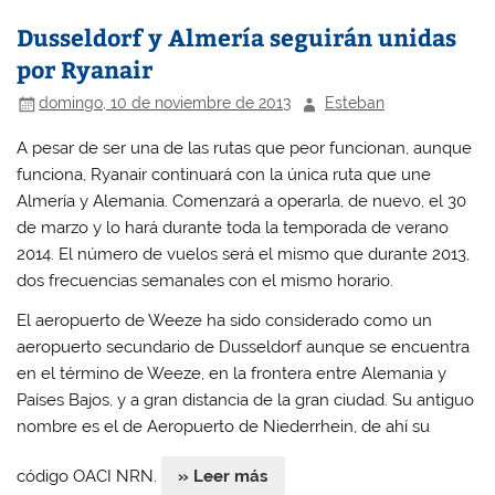
r
r
r
r
a
a
a
a
Dusseldorf y Almería seguirán unidas
c
c
c
c
o
o
o
o
m
m
m
m
por Ryanair
p
p
p
p
a
a
a
a
r
r
r
r
domingo, 10 de noviembre de 2013
Esteban
t
t
t
t
i
i
i
i
r
r
r
r
A pesar de ser una de las rutas que peor funcionan, aunque
e
e
e
e
funciona, Ryanair continuará con la única ruta que une
n
n
n
n
W
F
T
L
Almería y Alemania. Comenzará a operarla, de nuevo, el 30
h
a
w
i
a
c
i
n
de marzo y lo hará durante toda la temporada de verano
t
e
t
k
s
b
t
e
2014. El número de vuelos será el mismo que durante 2013,
A
o
e
d
p
o
r
I
dos frecuencias semanales con el mismo horario.
p
k
(
n
(
(
S
(
S
S
e
S
El aeropuerto de Weeze ha sido considerado como un
e
e
a
e
aeropuerto secundario de Dusseldorf aunque se encuentra
a
a
b
a
b
b
r
b
en el término de Weeze, en la frontera entre Alemania y
r
r
e
r
e
e
e
e
Países Bajos, y a gran distancia de la gran ciudad. Su antiguo
e
e
n
e
n
n
u
n
nombre es el de Aeropuerto de Niederrhein, de ahí su
u
u
n
u
n
n
a
n
a
a
v
a
código OACI NRN.
» Leer más
v
v
e
v
e
e
n
e