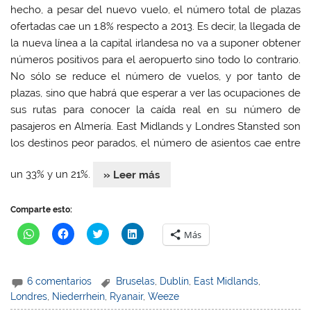
hecho, a pesar del nuevo vuelo, el número total de plazas
ofertadas cae un 1.8% respecto a 2013. Es decir, la llegada de
la nueva línea a la capital irlandesa no va a suponer obtener
números positivos para el aeropuerto sino todo lo contrario.
No sólo se reduce el número de vuelos, y por tanto de
plazas, sino que habrá que esperar a ver las ocupaciones de
sus rutas para conocer la caída real en su número de
pasajeros en Almería. East Midlands y Londres Stansted son
los destinos peor parados, el número de asientos cae entre
un 33% y un 21%.
» Leer más
Comparte esto:
H
H
H
H
Más
a
a
a
a
z
z
z
z
c
c
c
c
l
l
l
l
i
i
i
i
6 comentarios
Bruselas
,
Dublín
,
East Midlands
,
c
c
c
c
p
p
p
p
Londres
,
Niederrhein
,
Ryanair
,
Weeze
a
a
a
a