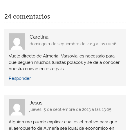
c
c
c
c
l
l
l
l
i
i
i
i
c
c
c
c
24 comentarios
p
p
p
p
a
a
a
a
r
r
r
r
a
a
a
a
c
c
c
c
o
o
o
o
Carolina
m
m
m
m
p
p
p
p
domingo, 1 de septiembre de 2013 a las 00:16
a
a
a
a
r
r
r
r
t
t
t
t
Vuelo directo de Almería- Varsovia, es necesario para
i
i
i
i
r
r
r
r
que lleguen muchos turistas polacos y sé de a conocer
e
e
e
e
nuestra cuidad en este país
n
n
n
n
W
F
T
L
h
a
w
i
Responder
a
c
i
n
t
e
t
k
s
b
t
e
A
o
e
d
p
o
r
I
p
k
(
n
Jesus
(
(
S
(
S
S
e
S
jueves, 5 de septiembre de 2013 a las 13:05
e
e
a
e
a
a
b
a
b
b
r
b
r
r
e
r
Alguien me puede explicar cual es el motivo para que
e
e
e
e
el aeropuerto de Almería sea igual de económico en
e
e
n
e