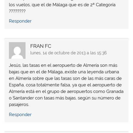
n
n
u
n
los vuelos, que el de Málaga que es de 2ª Categoría
u
u
n
u
n
n
a
n
????????
a
a
v
a
v
v
e
v
Responder
e
e
n
e
n
n
t
n
t
t
a
t
a
a
n
a
n
n
a
n
a
a
n
a
n
n
u
n
FRAN FC
u
u
e
u
lunes, 14 de octubre de 2013 a las 15:36
e
e
v
e
v
v
a
v
a
a
)
a
)
)
)
Jesús, las tasas en el aeropuerto de Almería son más
bajas que en el de Málaga…existe una leyenda urbana
en Almería sobre que las tasas son de las más caras de
España, cosa totalmente falsa, ya que el aeropuerto de
Almería está en el grupo de aeropuertos como Granada
o Santander con tasas más bajas, según su número de
pasajeros.
Responder