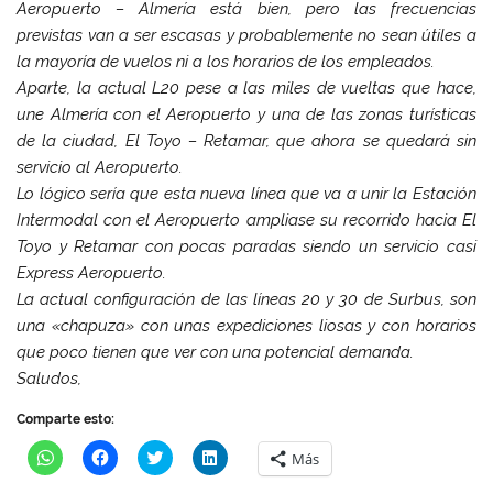
Aeropuerto – Almería está bien, pero las frecuencias
previstas van a ser escasas y probablemente no sean útiles a
la mayoría de vuelos ni a los horarios de los empleados.
Aparte, la actual L20 pese a las miles de vueltas que hace,
une Almería con el Aeropuerto y una de las zonas turísticas
de la ciudad, El Toyo – Retamar, que ahora se quedará sin
servicio al Aeropuerto.
Lo lógico sería que esta nueva línea que va a unir la Estación
Intermodal con el Aeropuerto ampliase su recorrido hacia El
Toyo y Retamar con pocas paradas siendo un servicio casi
Express Aeropuerto.
La actual configuración de las líneas 20 y 30 de Surbus, son
una «chapuza» con unas expediciones liosas y con horarios
que poco tienen que ver con una potencial demanda.
Saludos,
Comparte esto:
H
H
H
H
Más
a
a
a
a
z
z
z
z