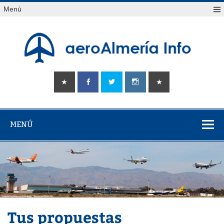
Saltar
Menú
al
contenido
aeroAlmería
Tu portal sobre el aeropuerto de Almería
info
MENÚ
Tus propuestas