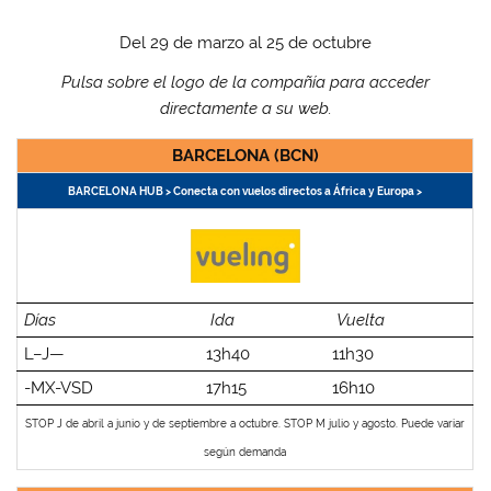
Del 29 de marzo al 25 de octubre
Pulsa sobre el logo de la compañía para acceder
directamente a su web.
BARCELONA (BCN)
BARCELONA HUB > Conecta con vuelos directos a África y Europa >
Días
Ida
Vuelta
L–J—
13h40
11h30
-MX-VSD
17h15
16h10
STOP J de abril a junio y de septiembre a octubre. STOP M julio y agosto. Puede variar
según demanda