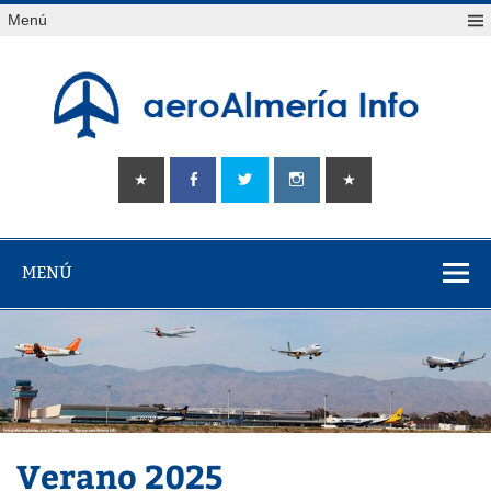
Saltar
Menú
al
contenido
aeroAlmería
Tu portal sobre el aeropuerto de Almería
info
MENÚ
Verano 2025