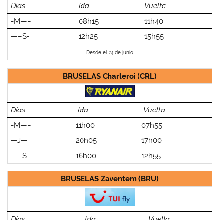
Días
Ida
Vuelta
-M—–
08h15
11h40
—–S-
12h25
15h55
Desde el 24 de junio
BRUSELAS Charleroi (CRL)
Días
Ida
Vuelta
-M—–
11h00
07h55
—J—
20h05
17h00
—–S-
16h00
12h55
BRUSELAS Zaventem (BRU)
Días
Ida
Vuelta