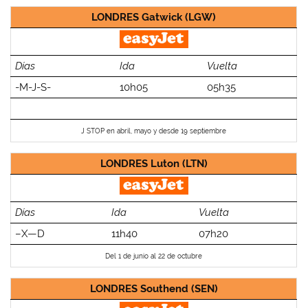
LONDRES Gatwick (LGW)
Días
Ida
Vuelta
-M-J-S-
10h05
05h35
J STOP en abril, mayo y desde 19 septiembre
LONDRES Luton (LTN)
Días
Ida
Vuelta
–X—D
11h40
07h20
Del 1 de junio al 22 de octubre
LONDRES Southend (SEN)