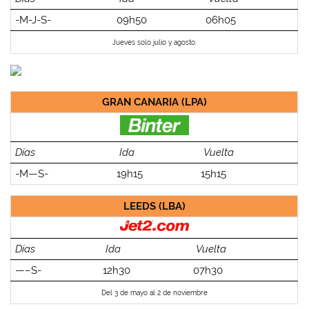
-M-J-S-
09h50
06h05
Jueves solo julio y agosto.
GRAN CANARIA (LPA)
Días
Ida
Vuelta
-M—S-
19h15
15h15
LEEDS (LBA)
Días
Ida
Vuelta
—–S-
12h30
07h30
Del 3 de mayo al 2 de noviembre