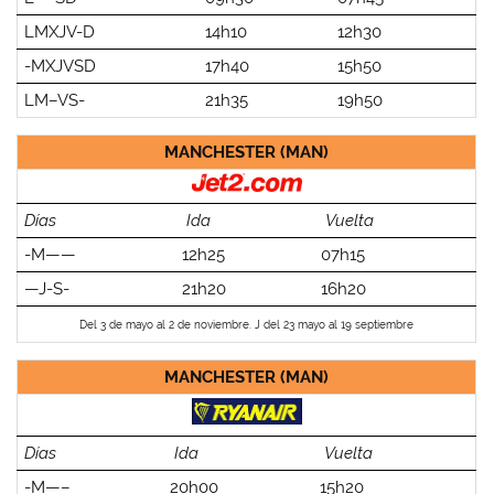
LMXJV-D
14h10
12h30
-MXJVSD
17h40
15h50
LM–VS-
21h35
19h50
MANCHESTER (MAN)
Días
Ida
Vuelta
-M——
12h25
07h15
—J-S-
21h20
16h20
Del 3 de mayo al 2 de noviembre. J del 23 mayo al 19 septiembre
MANCHESTER (MAN)
Días
Ida
Vuelta
-M—–
20h00
15h20