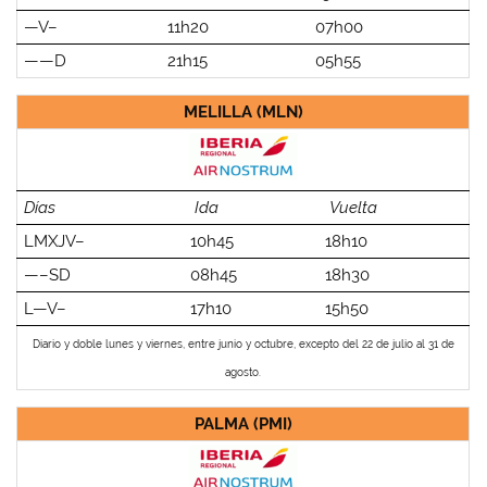
—V–
11h20
07h00
——D
21h15
05h55
MELILLA (MLN)
Días
Ida
Vuelta
LMXJV–
10h45
18h10
—–SD
08h45
18h30
L—V–
17h10
15h50
Diario y doble lunes y viernes, entre junio y octubre, excepto del 22 de julio al 31 de
agosto.
PALMA (PMI)