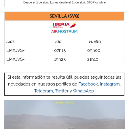
Desde el 2 de abril. Lunes desde el 21 de abril. STOP octubre
SEVILLA (SVQ)
Días
Ida
Vuelta
LMXJVS-
07h15
09h00
LMXJVS-
19h25
21h10
Si esta información te resulta útil, puedes seguir todas las
novedades en nuestros perfiles de
Facebook
,
Instagram
,
Telegram
,
Twitter
y
WhatsApp
.