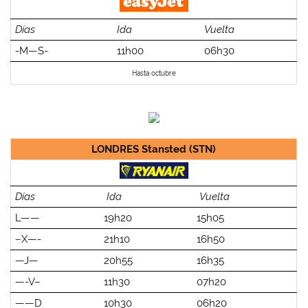
Días
Ida
Vuelta
-M—S-
11h00
06h30
Hasta octubre
LONDRES Stansted (STN)
Días
Ida
Vuelta
L——
19h20
15h05
–X—-
21h10
16h50
—J—
20h55
16h35
—-V–
11h30
07h20
——D
10h30
06h20