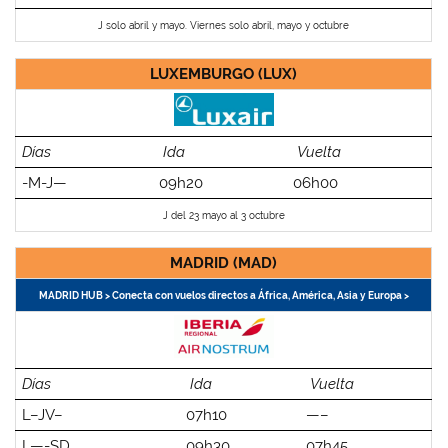
J solo abril y mayo. Viernes solo abril, mayo y octubre
LUXEMBURGO (LUX)
Días
Ida
Vuelta
-M-J—
09h20
06h00
J del 23 mayo al 3 octubre
MADRID (MAD)
MADRID HUB > Conecta con vuelos directos a África, América, Asia y Europa >
Días
Ida
Vuelta
L–JV–
07h10
—–
L—-SD
09h30
07h45