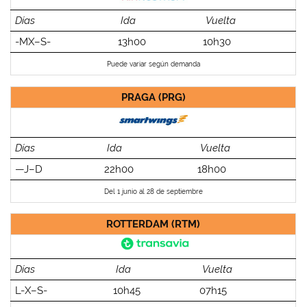
Días
Ida
Vuelta
-MX–S-
13h00
10h30
Puede variar según demanda
PRAGA (PRG)
Días
Ida
Vuelta
—J–D
22h00
18h00
Del 1 junio al 28 de septiembre
ROTTERDAM (RTM)
Días
Ida
Vuelta
L-X–S-
10h45
07h15