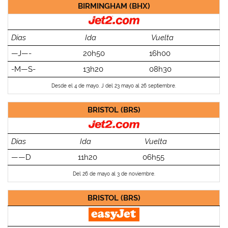
BIRMINGHAM (BHX)
Días
Ida
Vuelta
—J—-
20h50
16h00
-M—S-
13h20
08h30
Desde el 4 de mayo. J del 23 mayo al 26 septiembre.
BRISTOL (BRS)
Días
Ida
Vuelta
——D
11h20
06h55
Del 26 de mayo al 3 de noviembre.
BRISTOL (BRS)