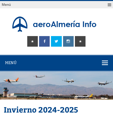
Saltar
Menú
al
contenido
aeroAlmería
Tu portal sobre el aeropuerto de Almería
info
MENÚ
Invierno 2024-2025