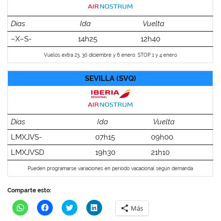
Días
Ida
Vuelta
–X–S-
14h25
12h40
Vuelos extra 23, 30 diciembre y 6 enero. STOP 1 y 4 enero
SEVILLA (SVQ)
Días
Ida
Vuelta
LMXJVS-
07h15
09h00
LMXJVSD
19h30
21h10
Pueden programarse variaciones en período vacacional según demanda
Comparte esto:
H
H
H
H
Más
a
a
a
a
z
z
z
z