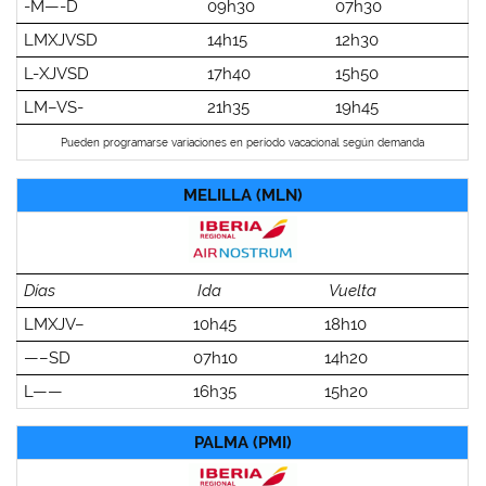
-M—-D
09h30
07h30
LMXJVSD
14h15
12h30
L-XJVSD
17h40
15h50
LM–VS-
21h35
19h45
Pueden programarse variaciones en período vacacional según demanda
MELILLA (MLN)
Días
Ida
Vuelta
LMXJV–
10h45
18h10
—–SD
07h10
14h20
L——
16h35
15h20
PALMA (PMI)