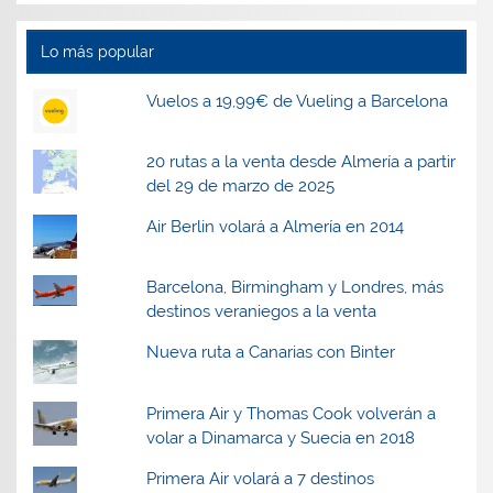
e
e
n
e
n
n
u
n
u
u
n
u
n
n
a
n
Lo más popular
a
a
v
a
v
v
e
v
e
e
n
e
Vuelos a 19,99€ de Vueling a Barcelona
n
n
t
n
t
t
a
t
a
a
n
a
n
n
a
n
a
a
n
a
20 rutas a la venta desde Almería a partir
n
n
u
n
del 29 de marzo de 2025
u
u
e
u
e
e
v
e
v
v
a
v
Air Berlin volará a Almería en 2014
a
a
)
a
)
)
)
Barcelona, Birmingham y Londres, más
destinos veraniegos a la venta
Nueva ruta a Canarias con Binter
Primera Air y Thomas Cook volverán a
volar a Dinamarca y Suecia en 2018
Primera Air volará a 7 destinos