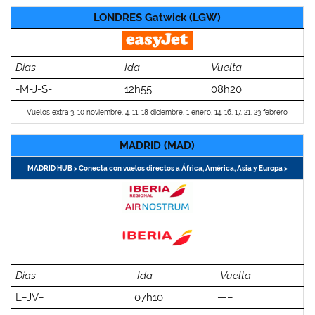
LONDRES Gatwick (LGW)
Días
Ida
Vuelta
-M-J-S-
12h55
08h20
Vuelos extra 3, 10 noviembre, 4, 11, 18 diciembre, 1 enero, 14, 16, 17, 21, 23 febrero
MADRID (MAD)
MADRID HUB > Conecta con vuelos directos a África, América, Asia y Europa >
Días
Ida
Vuelta
L–JV–
07h10
—–