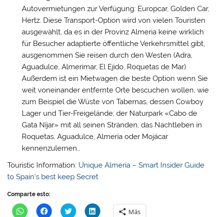
Autovermietungen zur Verfügung: Europcar, Golden Car,
Hertz. Diese Transport-Option wird von vielen Touristen
ausgewählt, da es in der Provinz Almeria keine wirklich
für Besucher adaptierte öffentliche Verkehrsmittel gibt,
ausgenommen Sie reisen durch den Westen (Adra,
Aguadulce, Almerimar, El Ejido, Roquetas de Mar).
Außerdem ist ein Mietwagen die beste Option wenn Sie
weit voneinander entfernte Orte bescuchen wollen, wie
zum Beispiel die Wüste von Tabernas, dessen Cowboy
Lager und Tier-Freigelände; der Naturpark «Cabo de
Gata Níjar» mit all seinen Stränden, das Nachtleben in
Roquetas, Aguadulce, Almería oder Mojácar
kennenzulernen…
Touristic Information:
Unique Almería – Smart Insider Guide
to Spain’s best keep Secret
Comparte esto:
H
H
H
H
Más
a
a
a
a