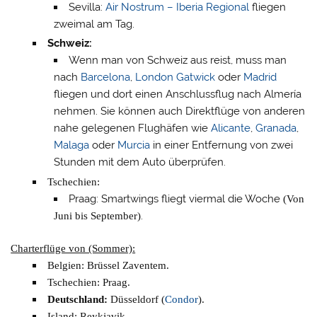
Sevilla:
Air Nostrum – Iberia Regional
fliegen
zweimal am Tag.
Schweiz:
Wenn man von Schweiz aus reist, muss man
nach
Barcelona
,
London Gatwick
oder
Madrid
fliegen und dort einen Anschlussflug nach Almería
nehmen.
Sie können auch Direktflüge von anderen
nahe gelegenen Flughäfen wie
Alicante
,
Granada
,
Malaga
oder
Murcia
in einer Entfernung von zwei
Stunden mit dem Auto überprüfen.
Tschechien
:
Praag: Smartwings fliegt viermal die Woche
(Von
Juni bis September)
.
Charterflüge von (Sommer):
Belgien
: Brüssel Zaventem.
Tschechien
: Praag.
Deutschland:
Düsseldorf (
Condor
).
Island
: Reykjavik.