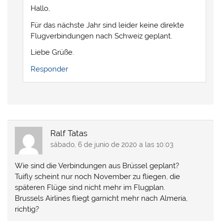
e
e
e
e
Hallo,
e
e
n
e
n
n
u
n
u
u
n
u
Für das nächste Jahr sind leider keine direkte
n
n
a
n
a
a
v
a
Flugverbindungen nach Schweiz geplant.
v
v
e
v
e
e
n
e
Liebe Grüße.
n
n
t
n
t
t
a
t
a
a
n
a
Responder
n
n
a
n
a
a
n
a
n
n
u
n
u
u
e
u
e
e
v
e
v
v
a
v
a
a
)
a
)
)
)
Ralf Tatas
sábado, 6 de junio de 2020 a las 10:03
Wie sind die Verbindungen aus Brüssel geplant?
Tuifly scheint nur noch November zu fliegen, die
späteren Flüge sind nicht mehr im Flugplan.
Brussels Airlines fliegt garnicht mehr nach Almeria,
richtig?