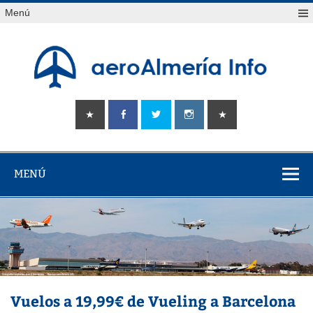
Saltar
Menú
al
contenido
aeroAlmería
Tu portal sobre el aeropuerto de Almería
info
MENÚ
Vuelos a 19,99€ de Vueling a Barcelona