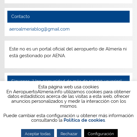
Contacto
aeroalmeriablog@gmail.com
Este no es un portal oficial del aeropuerto de Almería ni
está gestionado por AENA.
Síguenos, ¡Una comunidad de más de 10.000 usuarios!
Esta página web usa cookies
En AeropuertoAlmeria.info utilizamos cookies para obtener
Facebook
Twitter
Instagram
Telegram
datos estadísticos acerca de las visitas a esta web, ofrecer
anuncios personalizados y medir la interacción con los
mismos.
Puede cambiar esta configuración u obtener más información
consultando la
Política de cookies
.
Aceptar todas
Rechazar
Configuración
Tema para WordPress: Smartline de ThemeZee.