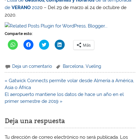
de
VERANO
202
0 – Del 29 de marzo al 24 de octubre de
2020.
Comparte esto:
H
H
H
H
Más
a
a
a
a
z
z
z
z
c
c
c
c
l
l
l
l
i
i
i
i
Deja un comentario
Barcelona
,
Vueling
c
c
c
c
p
p
p
p
a
a
a
a
r
r
r
r
Navegación
« Gatwick Connects permite volar desde Almería a América,
a
a
a
a
de
Asia o África
c
c
c
c
o
o
o
o
entradas
El aeropuerto mantiene los datos de hace un año en el
m
m
m
m
p
p
p
p
primer semestre de 2019 »
a
a
a
a
r
r
r
r
t
t
t
t
i
i
i
i
Deja una respuesta
r
r
r
r
e
e
e
e
n
n
n
n
W
F
T
L
Tu dirección de correo electrónico no será publicada.
Los
h
a
w
i