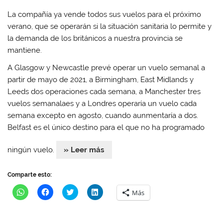
La compañía ya vende todos sus vuelos para el próximo
verano, que se operarán si la situación sanitaria lo permite y
la demanda de los británicos a nuestra provincia se
mantiene.
A Glasgow y Newcastle prevé operar un vuelo semanal a
partir de mayo de 2021, a Birmingham, East Midlands y
Leeds dos operaciones cada semana, a Manchester tres
vuelos semanalaes y a Londres operaría un vuelo cada
semana excepto en agosto, cuando aunmentaría a dos.
Belfast es el único destino para el que no ha programado
ningún vuelo.
» Leer más
Comparte esto:
H
H
H
H
Más
a
a
a
a
z
z
z
z
c
c
c
c
l
l
l
l