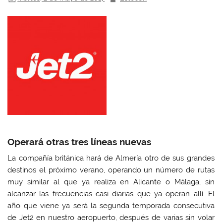
i
i
i
i
r
r
r
r
e
e
e
e
n
n
n
n
W
F
T
L
h
a
w
i
a
c
i
n
t
e
t
k
s
b
t
e
A
o
e
d
p
o
r
I
p
k
(
n
(
(
S
(
S
S
e
S
e
e
a
e
a
a
b
a
b
b
r
b
r
r
e
r
e
e
e
e
e
e
n
e
n
n
u
n
u
u
n
u
Operará otras tres líneas nuevas
n
n
a
n
a
a
v
a
v
v
e
v
La compañía británica hará de Almería otro de sus grandes
e
e
n
e
n
n
t
n
destinos el próximo verano, operando un número de rutas
t
t
a
t
a
a
n
a
muy similar al que ya realiza en Alicante o Málaga, sin
n
n
a
n
alcanzar las frecuencias casi diarias que ya operan allí. El
a
a
n
a
n
n
u
n
año que viene ya será la segunda temporada consecutiva
u
u
e
u
e
e
v
e
de Jet2 en nuestro aeropuerto, después de varias sin volar
v
v
a
v