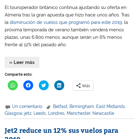
t
t
a
t
a
a
n
a
El touroperador británico continua ajustando su oferta en
n
n
a
n
a
a
n
a
Almería tras la gran apuesta que hizo hace unos años. Tras
n
n
u
n
u
u
e
u
la
disminución de vuelos que programó para este 2019
, la
e
e
v
e
v
v
a
v
próxima temporada de verano también venderá menos
a
a
)
a
)
)
)
plazas, unas 6.800 menos, aunque serán un 6% menos
frente al 12% del pasado año.
» Leer más
Comparte esto:
H
H
H
H
Más
a
a
a
a
z
z
z
z
c
c
c
c
l
l
l
l
i
i
i
i
Un comentario
Belfast
,
Birmingham
,
East Midlands
,
c
c
c
c
p
p
p
p
Glasgow
,
jet2
,
Leeds
,
Londres
,
Manchester
,
Newcastle
a
a
a
a
r
r
r
r
a
a
a
a
Jet2 reduce un 12% sus vuelos para
c
c
c
c
o
o
o
o
m
m
m
m