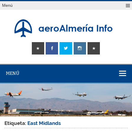
Saltar
Menú
al
contenido
aeroAlmería
Tu portal sobre el aeropuerto de Almería
info
MENÚ
Etiqueta:
East Midlands