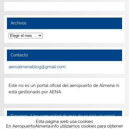
Archivos
Archivos
Contacto
aeroalmeriablog@gmail.com
Este no es un portal oficial del aeropuerto de Almería ni
está gestionado por AENA.
Síguenos, ¡Una comunidad de más de 10.000 usuarios!
Esta página web usa cookies
En AeropuertoAlmeria.info utilizamos cookies para obtener
Facebook
Twitter
Instagram
Telegram