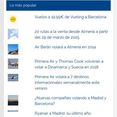
n
n
a
n
a
a
n
a
Lo más popular
n
n
u
n
u
u
e
u
e
e
v
e
Vuelos a 19,99€ de Vueling a Barcelona
v
v
a
v
a
a
)
a
)
)
)
20 rutas a la venta desde Almería a partir
del 29 de marzo de 2025
Air Berlin volará a Almería en 2014
Primera Air y Thomas Cook volverán a
volar a Dinamarca y Suecia en 2018
Primera Air volará a 7 destinos
internacionales semanalmente este
verano
¿Nuevas compañías volando a Madrid y
Barcelona?
Ryanair a Madrid: su último año