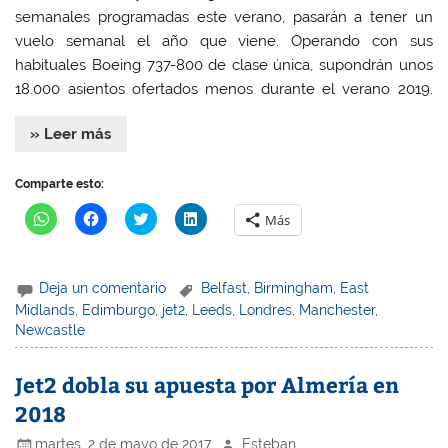
n
n
u
n
semanales programadas este verano, pasarán a tener un
u
u
e
u
e
e
v
e
vuelo semanal el año que viene. Operando con sus
v
v
a
v
a
a
)
a
habituales Boeing 737-800 de clase única, supondrán unos
)
)
)
18.000 asientos ofertados menos durante el verano 2019.
» Leer más
Comparte esto:
H
H
H
H
Más
a
a
a
a
z
z
z
z
c
c
c
c
l
l
l
l
i
i
i
i
Deja un comentario
Belfast
,
Birmingham
,
East
c
c
c
c
p
p
p
p
Midlands
,
Edimburgo
,
jet2
,
Leeds
,
Londres
,
Manchester
,
a
a
a
a
Newcastle
r
r
r
r
a
a
a
a
c
c
c
c
o
o
o
o
Jet2 dobla su apuesta por Almería en
m
m
m
m
p
p
p
p
2018
a
a
a
a
r
r
r
r
t
t
t
t
martes, 2 de mayo de 2017
Esteban