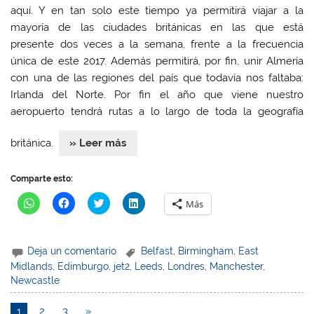
a
a
)
a
aquí. Y en tan solo este tiempo ya permitirá viajar a la
)
)
)
mayoría de las ciudades británicas en las que está
presente dos veces a la semana, frente a la frecuencia
única de este 2017. Además permitirá, por fin, unir Almería
con una de las regiones del país que todavía nos faltaba:
Irlanda del Norte. Por fin el año que viene nuestro
aeropuerto tendrá rutas a lo largo de toda la geografía
británica.
» Leer más
Comparte esto:
H
H
H
H
Más
a
a
a
a
z
z
z
z
c
c
c
c
l
l
l
l
i
i
i
i
Deja un comentario
Belfast
,
Birmingham
,
East
c
c
c
c
p
p
p
p
Midlands
,
Edimburgo
,
jet2
,
Leeds
,
Londres
,
Manchester
,
a
a
a
a
Newcastle
r
r
r
r
a
a
a
a
c
c
c
c
o
o
o
o
1
2
3
»