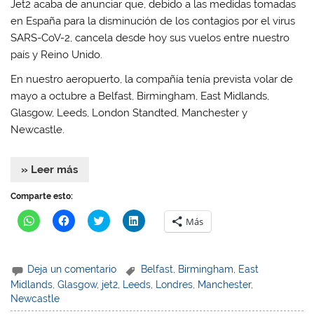
Jet2 acaba de anunciar que, debido a las medidas tomadas
n
n
a
n
a
a
v
a
en España para la disminución de los contagios por el virus
v
v
e
v
e
e
n
e
SARS-CoV-2, cancela desde hoy sus vuelos entre nuestro
n
n
t
n
t
t
a
t
país y Reino Unido.
a
a
n
a
n
n
a
n
a
a
n
a
En nuestro aeropuerto, la compañía tenía prevista volar de
n
n
u
n
mayo a octubre a Belfast, Birmingham, East Midlands,
u
u
e
u
e
e
v
e
Glasgow, Leeds, London Standted, Manchester y
v
v
a
v
a
a
)
a
Newcastle.
)
)
)
» Leer más
Comparte esto:
H
H
H
H
Más
a
a
a
a
z
z
z
z
c
c
c
c
l
l
l
l
i
i
i
i
Deja un comentario
Belfast
,
Birmingham
,
East
c
c
c
c
p
p
p
p
Midlands
,
Glasgow
,
jet2
,
Leeds
,
Londres
,
Manchester
,
a
a
a
a
Newcastle
r
r
r
r
a
a
a
a