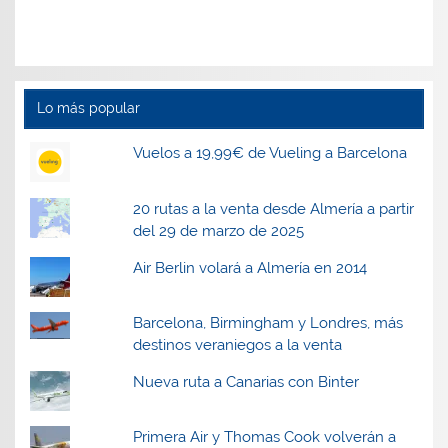
u
u
n
u
n
n
a
n
a
a
v
a
v
v
e
v
e
e
n
e
n
n
t
n
t
t
a
t
a
a
n
a
Lo más popular
n
n
a
n
a
a
n
a
n
n
u
n
u
u
e
u
Vuelos a 19,99€ de Vueling a Barcelona
e
e
v
e
v
v
a
v
a
a
)
a
)
)
)
20 rutas a la venta desde Almería a partir
del 29 de marzo de 2025
Air Berlin volará a Almería en 2014
Barcelona, Birmingham y Londres, más
destinos veraniegos a la venta
Nueva ruta a Canarias con Binter
Primera Air y Thomas Cook volverán a