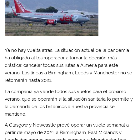
t
e
t
k
s
b
t
e
A
o
e
d
p
o
r
I
p
k
(
n
(
(
S
(
S
S
e
S
e
e
a
e
a
a
b
a
b
b
r
b
r
r
e
r
e
e
e
e
Ya no hay vuelta atrás. La situación actual de la pandemia
e
e
n
e
n
n
u
n
ha obligado al touroperador a tomar la decisión más
u
u
n
u
n
n
a
n
drástica: cancelar todas sus rutas a Almería para este
a
a
v
a
v
v
e
v
verano. Las líneas a Bimingham, Leeds y Manchester no se
e
e
n
e
n
n
t
n
retomarán hasta 2021.
t
t
a
t
a
a
n
a
n
n
a
n
La compañía ya vende todos sus vuelos para el próximo
a
a
n
a
verano, que se operarán si la situación sanitaria lo permite y
n
n
u
n
u
u
e
u
la demanda de los británicos a nuestra provincia se
e
e
v
e
v
v
a
v
mantiene.
a
a
)
a
)
)
)
A Glasgow y Newcastle prevé operar un vuelo semanal a
partir de mayo de 2021, a Birmingham, East Midlands y