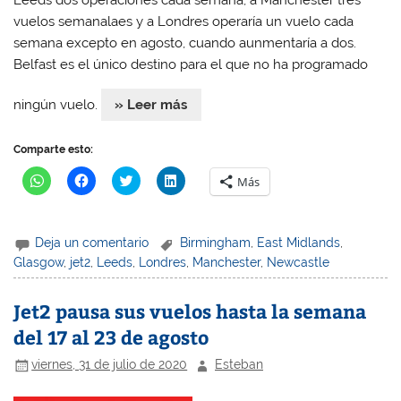
Leeds dos operaciones cada semana, a Manchester tres
vuelos semanalaes y a Londres operaría un vuelo cada
semana excepto en agosto, cuando aunmentaría a dos.
Belfast es el único destino para el que no ha programado
ningún vuelo.
» Leer más
Comparte esto:
H
H
H
H
Más
a
a
a
a
z
z
z
z
c
c
c
c
l
l
l
l
i
i
i
i
Deja un comentario
Birmingham
,
East Midlands
,
c
c
c
c
p
p
p
p
Glasgow
,
jet2
,
Leeds
,
Londres
,
Manchester
,
Newcastle
a
a
a
a
r
r
r
r
a
a
a
a
Jet2 pausa sus vuelos hasta la semana
c
c
c
c
o
o
o
o
m
m
m
m
del 17 al 23 de agosto
p
p
p
p
a
a
a
a
r
r
r
r
viernes, 31 de julio de 2020
Esteban
t
t
t
t
i
i
i
i
r
r
r
r