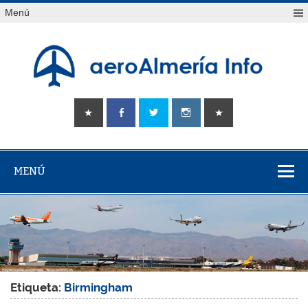
Saltar
Menú
al
contenido
aeroAlmería
Tu portal sobre el aeropuerto de Almería
info
MENÚ
Etiqueta:
Birmingham