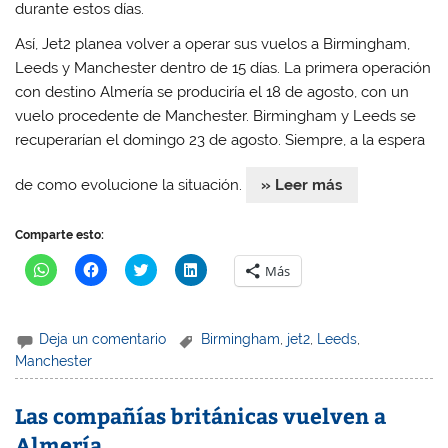
)
)
)
durante estos días.
Así, Jet2 planea volver a operar sus vuelos a Birmingham,
Leeds y Manchester dentro de 15 días. La primera operación
con destino Almería se produciría el 18 de agosto, con un
vuelo procedente de Manchester. Birmingham y Leeds se
recuperarían el domingo 23 de agosto. Siempre, a la espera
de como evolucione la situación.
» Leer más
Comparte esto:
H
H
H
H
Más
a
a
a
a
z
z
z
z
c
c
c
c
l
l
l
l
i
i
i
i
Deja un comentario
Birmingham
,
jet2
,
Leeds
,
c
c
c
c
p
p
p
p
Manchester
a
a
a
a
r
r
r
r
a
a
a
a
Las compañías británicas vuelven a
c
c
c
c
o
o
o
o
m
m
m
m
Almería