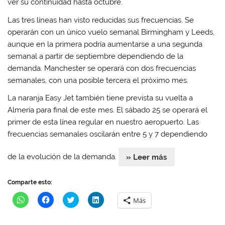
ver su continuidad hasta octubre.
n
n
u
n
u
u
e
u
e
e
v
e
Las tres líneas han visto reducidas sus frecuencias. Se
v
v
a
v
a
a
)
a
operarán con un único vuelo semanal Birmingham y Leeds,
)
)
)
aunque en la primera podría aumentarse a una segunda
semanal a partir de septiembre dependiendo de la
demanda. Manchester se operará con dos frecuencias
semanales, con una posible tercera el próximo mes.
La naranja Easy Jet también tiene prevista su vuelta a
Almería para final de este mes. El sábado 25 se operará el
primer de esta línea regular en nuestro aeropuerto. Las
frecuencias semanales oscilarán entre 5 y 7 dependiendo
de la evolución de la demanda.
» Leer más
Comparte esto:
H
H
H
H
Más
a
a
a
a
z
z
z
z
c
c
c
c
l
l
l
l