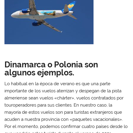
n
n
n
n
W
F
T
L
h
a
w
i
a
c
i
n
t
e
t
k
s
b
t
e
A
o
e
d
p
o
r
I
p
k
(
n
(
(
S
(
S
S
e
S
e
e
a
e
a
a
b
a
b
b
r
b
r
r
e
r
e
e
e
e
Dinamarca o Polonia son
e
e
n
e
n
n
u
n
algunos ejemplos.
u
u
n
u
n
n
a
n
a
a
v
a
v
v
e
v
Lo habitual en la época de verano es que una parte
e
e
n
e
importante de los vuelos aterrizan y despegan de la pista
n
n
t
n
t
t
a
t
almeriense sean vuelos «chárter», vuelos contratados por
a
a
n
a
n
n
a
n
touroperadores para sus clientes. En nuestro caso, la
a
a
n
a
n
n
u
n
mayoría de estos vuelos son para turistas extranjeros que
u
u
e
u
e
e
v
e
acuden a nuestra provincia con «paquetes vacacionales».
v
v
a
v
a
a
)
a
Por el momento, podemos confirmar cuatro países desde lo
)
)
)