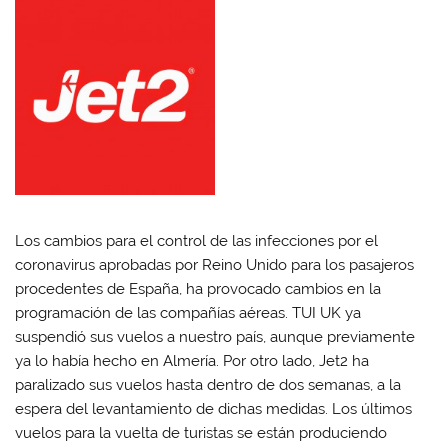
e
e
e
e
n
n
n
n
W
F
T
L
h
a
w
i
a
c
i
n
t
e
t
k
s
b
t
e
A
o
e
d
p
o
r
I
p
k
(
n
(
(
S
(
S
S
e
S
e
e
a
e
a
a
b
a
b
b
r
b
r
r
e
r
e
e
e
e
e
e
n
e
Los cambios para el control de las infecciones por el
n
n
u
n
u
u
n
u
coronavirus aprobadas por Reino Unido para los pasajeros
n
n
a
n
a
a
v
a
procedentes de España, ha provocado cambios en la
v
v
e
v
e
e
n
e
programación de las compañías aéreas. TUI UK ya
n
n
t
n
t
t
a
t
suspendió sus vuelos a nuestro país, aunque previamente
a
a
n
a
ya lo había hecho en Almería. Por otro lado, Jet2 ha
n
n
a
n
a
a
n
a
paralizado sus vuelos hasta dentro de dos semanas, a la
n
n
u
n
u
u
e
u
espera del levantamiento de dichas medidas. Los últimos
e
e
v
e
v
v
a
v
vuelos para la vuelta de turistas se están produciendo
a
a
)
a