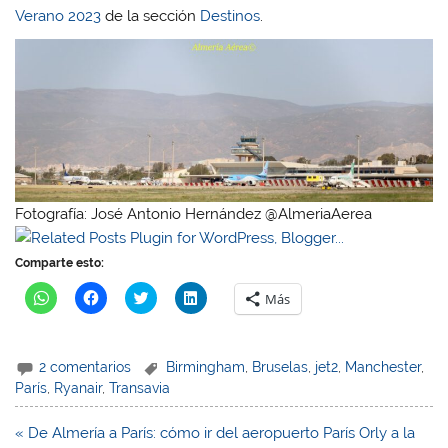
Verano 2023
de la sección
Destinos
.
Fotografía: José Antonio Hernández @AlmeriaAerea
Comparte esto:
H
H
H
H
Más
a
a
a
a
z
z
z
z
c
c
c
c
l
l
l
l
i
i
i
i
2 comentarios
Birmingham
,
Bruselas
,
jet2
,
Manchester
,
c
c
c
c
p
p
p
p
París
,
Ryanair
,
Transavia
a
a
a
a
r
r
r
r
a
a
a
a
Navegación
« De Almería a París: cómo ir del aeropuerto París Orly a la
c
c
c
c