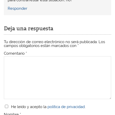
n
n
a
n
a
a
n
a
Responder
n
n
u
n
u
u
e
u
e
e
v
e
v
v
a
v
a
a
)
a
)
)
)
Deja una respuesta
Tu dirección de correo electrónico no será publicada.
Los
campos obligatorios están marcados con
*
Comentario
*
He leído y acepto la
política de privacidad
.
Nombre
*