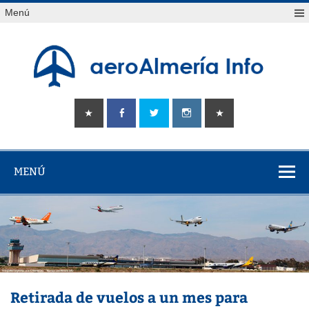
Saltar
Menú
al
contenido
aeroAlmería
Tu portal sobre el aeropuerto de Almería
info
MENÚ
Retirada de vuelos a un mes para