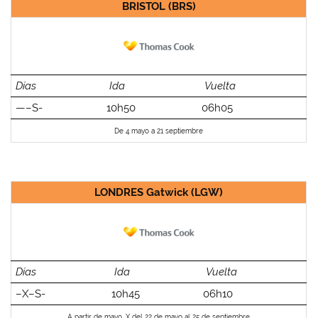
BRISTOL (BRS)
Días
Ida
Vuelta
—–S-
10h50
06h05
De 4 mayo a 21 septiembre
LONDRES Gatwick (LGW)
Días
Ida
Vuelta
–X–S-
10h45
06h10
A partir de mayo. X del 22 de mayo al 25 de septiembre