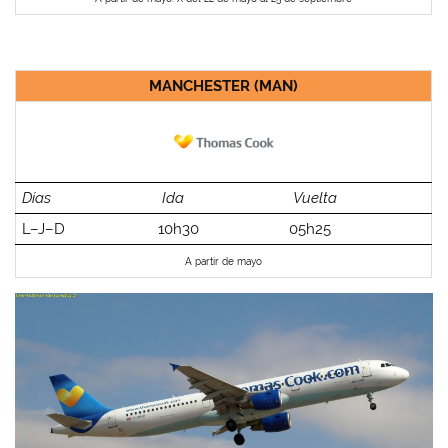
MANCHESTER (MAN)
Días
Ida
Vuelta
L–J–D
10h30
05h25
A partir de mayo