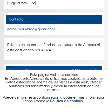
Archivos
Contacto
aeroalmeriablog@gmail.com
Este no es un portal oficial del aeropuerto de Almería ni
está gestionado por AENA.
Síguenos, ¡Una comunidad de más de 10.000 usuarios!
Esta página web usa cookies
En AeropuertoAlmeria.info utilizamos cookies para obtener
Facebook
Twitter
Instagram
Telegram
datos estadísticos acerca de las visitas a esta web, ofrecer
anuncios personalizados y medir la interacción con los
mismos.
Puede cambiar esta configuración u obtener más información
consultando la
Política de cookies
.