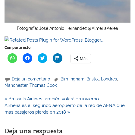
Fotografía: José Antonio Hernández @AlmeriaAerea
Comparte esto:
H
H
H
H
Más
a
a
a
a
z
z
z
z
c
c
c
c
l
l
l
l
i
i
i
i
Deja un comentario
Birmingham
,
Bristol
,
Londres
,
c
c
c
c
p
p
p
p
Manchester
,
Thomas Cook
a
a
a
a
r
r
r
r
a
a
a
a
Navegación
« Brussels Airlines también volará en invierno
c
c
c
c
o
o
o
o
de
Almería es el segundo aeropuerto de la red de AENA que
m
m
m
m
entradas
p
p
p
p
más pasajeros pierde en 2018 »
a
a
a
a
r
r
r
r
t
t
t
t
i
i
i
i
Deja una respuesta
r
r
r
r