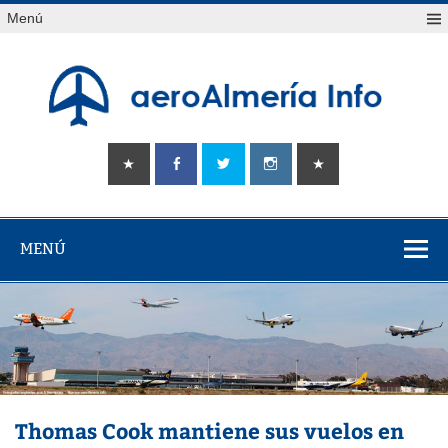
Saltar
Menú
al
contenido
aeroAlmería
Tu portal sobre el aeropuerto de Almería
info
MENÚ
Thomas Cook mantiene sus vuelos en