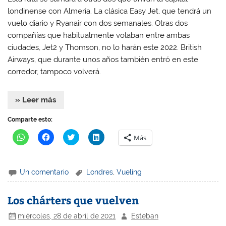
n
n
u
n
londinense con Almería. La clásica Easy Jet, que tendrá un
u
u
e
u
e
e
v
e
vuelo diario y Ryanair con dos semanales. Otras dos
v
v
a
v
a
a
)
a
compañías que habitualmente volaban entre ambas
)
)
)
ciudades, Jet2 y Thomson, no lo harán este 2022. British
Airways, que durante unos años también entró en este
corredor, tampoco volverá.
» Leer más
Comparte esto:
H
H
H
H
Más
a
a
a
a
z
z
z
z
c
c
c
c
l
l
l
l
i
i
i
i
Un comentario
Londres
,
Vueling
c
c
c
c
p
p
p
p
a
a
a
a
r
r
r
r
Los chárters que vuelven
a
a
a
a
c
c
c
c
o
o
o
o
miércoles, 28 de abril de 2021
Esteban
m
m
m
m