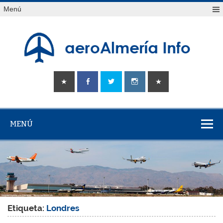
Saltar
Menú
al
contenido
aeroAlmería
Tu portal sobre el aeropuerto de Almería
info
MENÚ
Etiqueta:
Londres