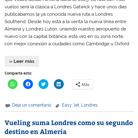
vuelos será la clásica a Londres Gatwick y hace unos días
publicábamos la ya conocida nueva ruta a Londres
Southend. Desde hoy está a la venta la nueva línea entre
Almería y Londres Luton, uniendo nuestro aeropuerto de
nuevo con la capital británica, esta vez en su zona norte,
con mejor conexión a ciudades como Cambridge u Oxford,
» Leer más
Comparte esto:
H
H
H
H
Más
a
a
a
a
z
z
z
z
c
c
c
c
l
l
l
l
i
i
i
i
Deja un comentario
Easy Jet
,
Londres
c
c
c
c
p
p
p
p
a
a
a
a
r
r
r
r
Vueling suma Londres como su segundo
a
a
a
a
c
c
c
c
destino en Almería
o
o
o
o
m
m
m
m