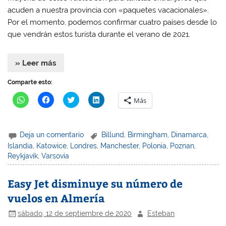
n
n
u
n
acuden a nuestra provincia con «paquetes vacacionales».
u
u
e
u
e
e
v
e
Por el momento, podemos confirmar cuatro países desde lo
v
v
a
v
a
a
)
a
que vendrán estos turista durante el verano de 2021.
)
)
)
» Leer más
Comparte esto:
H
H
H
H
Más
a
a
a
a
z
z
z
z
c
c
c
c
l
l
l
l
i
i
i
i
Deja un comentario
Billund
,
Birmingham
,
Dinamarca
,
c
c
c
c
p
p
p
p
Islandia
,
Katowice
,
Londres
,
Manchester
,
Polonia
,
Poznan
,
a
a
a
a
Reykjavik
,
Varsovia
r
r
r
r
a
a
a
a
c
c
c
c
o
o
o
o
Easy Jet disminuye su número de
m
m
m
m
p
p
p
p
vuelos en Almería
a
a
a
a
r
r
r
r
t
t
t
t
sábado, 12 de septiembre de 2020
Esteban
i
i
i
i
r
r
r
r