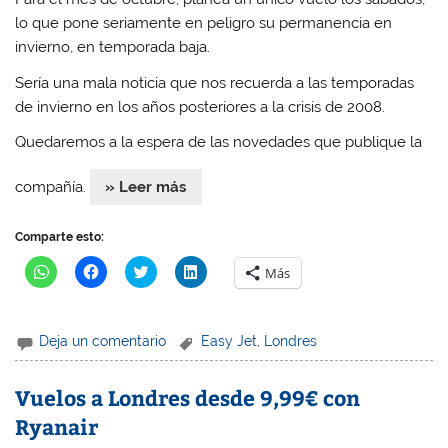
)
)
)
lo que pone seriamente en peligro su permanencia en
invierno, en temporada baja.
Sería una mala noticia que nos recuerda a las temporadas
de invierno en los años posteriores a la crisis de 2008.
Quedaremos a la espera de las novedades que publique la
compañía.
» Leer más
Comparte esto:
H
H
H
H
Más
a
a
a
a
z
z
z
z
c
c
c
c
l
l
l
l
i
i
i
i
Deja un comentario
Easy Jet
,
Londres
c
c
c
c
p
p
p
p
a
a
a
a
r
r
r
r
Vuelos a Londres desde 9,99€ con
a
a
a
a
c
c
c
c
Ryanair
o
o
o
o
m
m
m
m