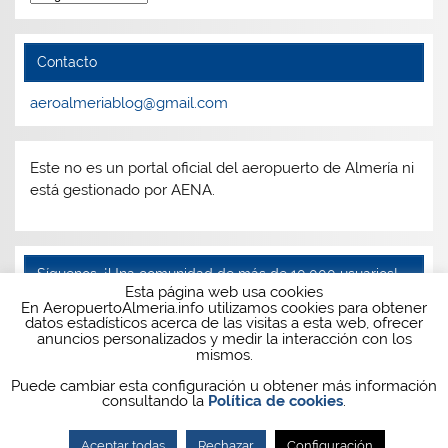
Contacto
aeroalmeriablog@gmail.com
Este no es un portal oficial del aeropuerto de Almería ni
está gestionado por AENA.
Síguenos, ¡Una comunidad de más de 10.000 usuarios!
Esta página web usa cookies
En AeropuertoAlmeria.info utilizamos cookies para obtener
Facebook
Twitter
Instagram
Telegram
datos estadísticos acerca de las visitas a esta web, ofrecer
anuncios personalizados y medir la interacción con los
mismos.
Puede cambiar esta configuración u obtener más información
consultando la
Política de cookies
.
Aceptar todas
Rechazar
Configuración