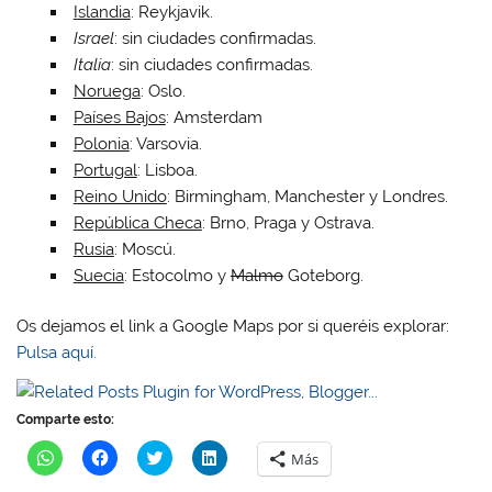
Islandia
: Reykjavik.
Israel
: sin ciudades confirmadas.
Italia
: sin ciudades confirmadas.
Noruega
: Oslo.
Países Bajos
: Amsterdam
Polonia
: Varsovia.
Portugal
: Lisboa.
Reino Unido
: Birmingham, Manchester y Londres.
República Checa
: Brno, Praga y Ostrava.
Rusia
: Moscú.
Suecia
: Estocolmo y
Malmo
Goteborg.
Os dejamos el link a Google Maps por si queréis explorar:
Pulsa aquí.
Comparte esto:
H
H
H
H
Más
a
a
a
a
z
z
z
z