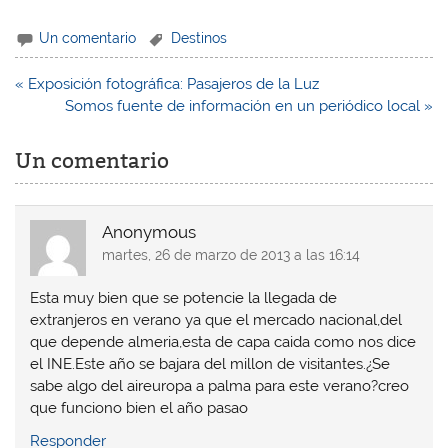
c
c
c
c
l
l
l
l
i
i
i
i
Un comentario
Destinos
c
c
c
c
p
p
p
p
a
a
a
a
r
r
r
r
Navegación
« Exposición fotográfica: Pasajeros de la Luz
a
a
a
a
de
Somos fuente de información en un periódico local »
c
c
c
c
o
o
o
o
entradas
m
m
m
m
p
p
p
p
Un comentario
a
a
a
a
r
r
r
r
t
t
t
t
i
i
i
i
r
r
r
r
e
e
e
e
Anonymous
n
n
n
n
W
F
T
L
martes, 26 de marzo de 2013 a las 16:14
h
a
w
i
a
c
i
n
t
e
t
k
Esta muy bien que se potencie la llegada de
s
b
t
e
A
o
e
d
extranjeros en verano ya que el mercado nacional,del
p
o
r
I
que depende almeria,esta de capa caida como nos dice
p
k
(
n
(
(
S
(
el INE.Este año se bajara del millon de visitantes.¿Se
S
S
e
S
e
e
a
e
sabe algo del aireuropa a palma para este verano?creo
a
a
b
a
que funciono bien el año pasao
b
b
r
b
r
r
e
r
e
e
e
e
Responder
e
e
n
e