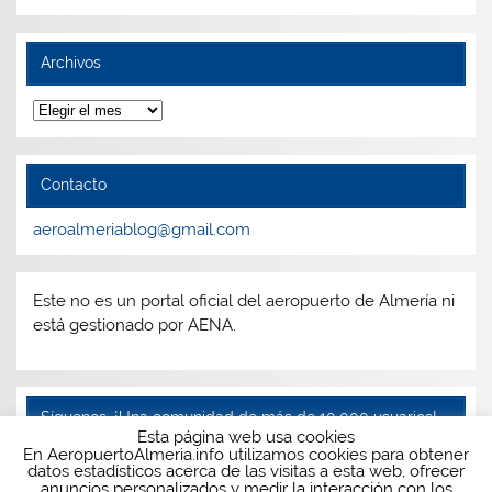
Archivos
Archivos
Contacto
aeroalmeriablog@gmail.com
Este no es un portal oficial del aeropuerto de Almería ni
está gestionado por AENA.
Síguenos, ¡Una comunidad de más de 10.000 usuarios!
Esta página web usa cookies
En AeropuertoAlmeria.info utilizamos cookies para obtener
Facebook
Twitter
Instagram
Telegram
datos estadísticos acerca de las visitas a esta web, ofrecer
anuncios personalizados y medir la interacción con los