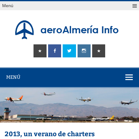
Saltar
Menú
al
contenido
aeroAlmería
Tu portal sobre el aeropuerto de Almería
info
MENÚ
2013, un verano de charters