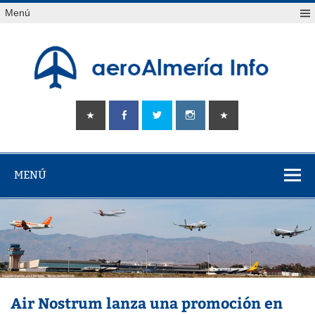
Saltar
Menú
al
contenido
aeroAlmería
Tu portal sobre el aeropuerto de Almería
info
MENÚ
Air Nostrum lanza una promoción en