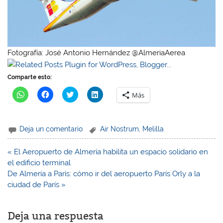
Fotografía: José Antonio Hernández @AlmeriaAerea
Comparte esto:
H
H
H
H
Más
a
a
a
a
z
z
z
z
c
c
c
c
l
l
l
l
i
i
i
i
Deja un comentario
Air Nostrum
,
Melilla
c
c
c
c
p
p
p
p
a
a
a
a
r
r
r
r
Navegación
« El Aeropuerto de Almería habilita un espacio solidario en
a
a
a
a
de
el edificio terminal
c
c
c
c
o
o
o
o
entradas
De Almería a París: cómo ir del aeropuerto París Orly a la
m
m
m
m
p
p
p
p
ciudad de París »
a
a
a
a
r
r
r
r
t
t
t
t
i
i
i
i
Deja una respuesta
r
r
r
r
e
e
e
e