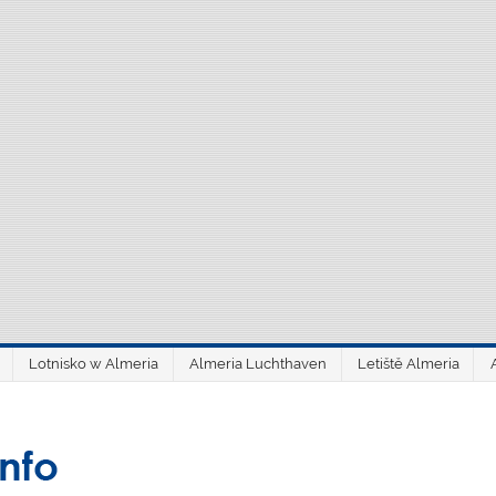
Lotnisko w Almeria
Almeria Luchthaven
Letiště Almeria
aeroAlmería inf