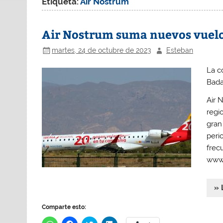
Etiqueta:
Air Nostrum
Air Nostrum suma nuevos vuelo
martes, 24 de octubre de 2023
Esteban
La c
Badaj
Air 
regi
gran
peri
frec
www.
» 
Comparte esto: