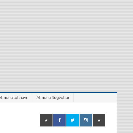
Almeria lufthavn
Almeria flugvöllur
o