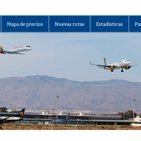
lmería
Mapa de precios
Nuevas rutas
Estadísticas
Pa