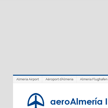
Saltar
al
contenido
Almeria Airport
Aéroport d’Almeria
Almeria Flughafen