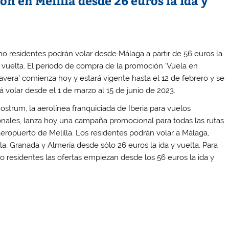
 en Melilla desde 26 euros la ida y
no residentes podrán volar desde Málaga a partir de 56 euros la
y vuelta. El periodo de compra de la promoción ‘Vuela en
avera’ comienza hoy y estará vigente hasta el 12 de febrero y se
á volar desde el 1 de marzo al 15 de junio de 2023.
Nostrum, la aerolínea franquiciada de Iberia para vuelos
onales, lanza hoy una campaña promocional para todas las rutas
aeropuerto de Melilla. Los residentes podrán volar a Málaga,
lla, Granada y Almería desde sólo 26 euros la ida y vuelta. Para
no residentes las ofertas empiezan desde los 56 euros la ida y