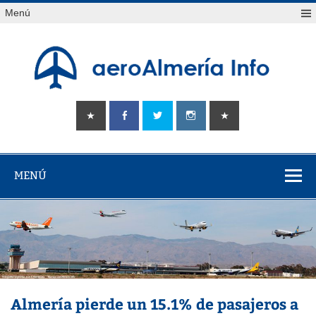
Saltar
Menú
al
contenido
aeroAlmería
Tu portal sobre el aeropuerto de Almería
info
MENÚ
Almería pierde un 15.1% de pasajeros a