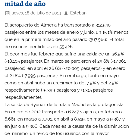
mitad de año
jueves, 18 de julio de 2013
Esteban
El aeropuerto de Almería ha transportado a 312.540
pasajeros entre los meses de enero y junio, un 15.1% menos
que en la primera mitad del año pasado (
367.966)
. El total
de usuarios perdido es de 55.426.
El peor mes fue febrero que sufrió una caída de un 36.9%
(-18.105 pasajeros). En marzo se perdieron el 29.6% (-17.061
pasajeros), en abril el 26.6% (-20.009 pasajeros) y en enero
el 21.8% (-7.995 pasajeros). Sin embargo, tanto en mayo
como en abril hubo un crecimiento del 7.9% y del 2.9%
respectivamente (+5.399 pasajeros y +1.315 pasajeros
respectivamente).
La salida de Ryanair de la ruta a Madrid es la protagonista.
En enero de 2012 transportó a 6.247 viajeros, en febrero a
6.661, en marzo a 7.701, en abril a 8.519, en mayo a 9.387 y
en junio a 9.306. Cada mes es la causante de la disminución
de, mínimo, un tercio de los usuarios con la mayor