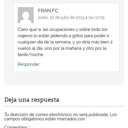
S
S
e
S
e
e
a
e
a
a
b
a
FRAN FC
b
b
r
b
r
r
e
r
lunes, 22 de julio de 2013 a las 12:05
e
e
e
e
e
e
n
e
n
n
u
n
Claro que sí, las ocupaciones y sobre todo los
u
u
n
u
n
n
a
n
viajeros lo están pidiendo a gritos para poder ir
a
a
v
a
v
v
e
v
cualquier día de la semana…y yo diría más bien 2
e
e
n
e
n
n
t
n
vuelos al día, uno por la mañana y otro por la
t
t
a
t
tarde/noche.
a
a
n
a
n
n
a
n
a
a
n
a
Responder
n
n
u
n
u
u
e
u
e
e
v
e
v
v
a
v
a
a
)
a
)
)
)
Deja una respuesta
Tu dirección de correo electrónico no será publicada.
Los
campos obligatorios están marcados con
*
Comentario
*