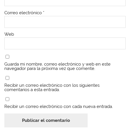
a
a
n
a
n
n
a
n
a
a
n
a
Correo electrónico
*
n
n
u
n
u
u
e
u
e
e
v
e
v
v
a
v
a
a
)
a
)
)
)
Web
Guarda mi nombre, correo electrónico y web en este
navegador para la próxima vez que comente.
Recibir un correo electrónico con los siguientes
comentarios a esta entrada.
Recibir un correo electrónico con cada nueva entrada.