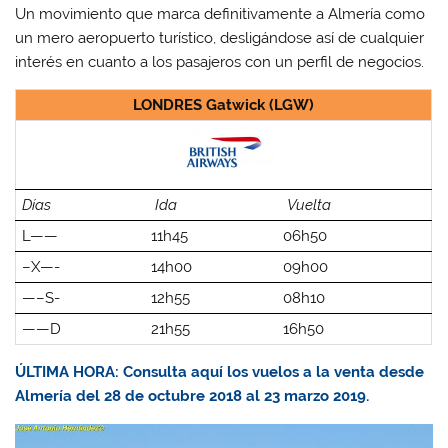
Un movimiento que marca definitivamente a Almería como
un mero aeropuerto turístico, desligándose así de cualquier
interés en cuanto a los pasajeros con un perfil de negocios.
LONDRES Gatwick (LGW)
Días
Ida
Vuelta
L——
11h45
06h50
–X—-
14h00
09h00
—–S-
12h55
08h10
——D
21h55
16h50
ÚLTIMA HORA: Consulta aquí los vuelos a la venta desde
Almería del 28 de octubre 2018 al 23 marzo 2019.