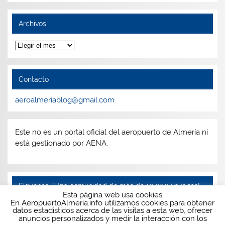
Archivos
Archivos
Contacto
aeroalmeriablog@gmail.com
Este no es un portal oficial del aeropuerto de Almería ni
está gestionado por AENA.
Síguenos, ¡Una comunidad de más de 10.000 usuarios!
Esta página web usa cookies
En AeropuertoAlmeria.info utilizamos cookies para obtener
Facebook
Twitter
Instagram
Telegram
datos estadísticos acerca de las visitas a esta web, ofrecer
anuncios personalizados y medir la interacción con los