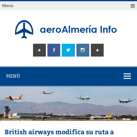
Saltar
Menú
al
contenido
aeroAlmería
Tu portal sobre el aeropuerto de Almería
info
MENÚ
British airways modifica su ruta a