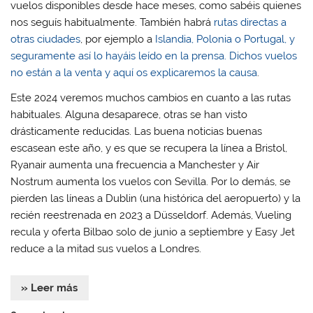
vuelos disponibles desde hace meses, como sabéis quienes
e
e
v
e
v
v
a
v
nos seguís habitualmente. También habrá
rutas directas a
a
a
)
a
)
)
)
otras ciudades
, por ejemplo a
Islandia, Polonia o Portugal, y
seguramente así lo hayáis leído en la prensa. Dichos vuelos
no están a la venta y aquí os explicaremos la causa
.
Este 2024 veremos muchos cambios en cuanto a las rutas
habituales. Alguna desaparece, otras se han visto
drásticamente reducidas. Las buena noticias buenas
escasean este año, y es que se recupera la línea a Bristol,
Ryanair aumenta una frecuencia a Manchester y Air
Nostrum aumenta los vuelos con Sevilla. Por lo demás, se
pierden las líneas a Dublin (una histórica del aeropuerto) y la
recién reestrenada en 2023 a Düsseldorf. Además, Vueling
recula y oferta Bilbao solo de junio a septiembre y Easy Jet
reduce a la mitad sus vuelos a Londres.
» Leer más