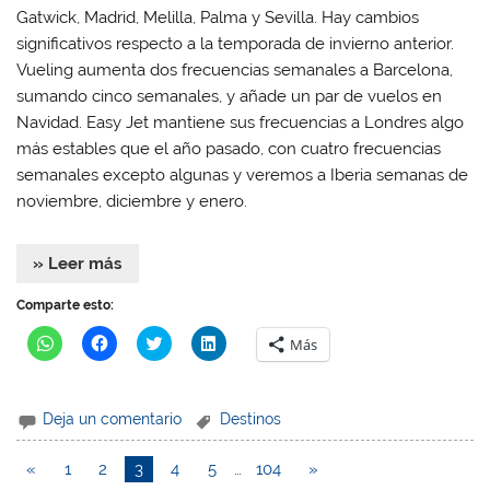
Gatwick, Madrid, Melilla, Palma y Sevilla. Hay cambios
significativos respecto a la temporada de invierno anterior.
Vueling aumenta dos frecuencias semanales a Barcelona,
sumando cinco semanales, y añade un par de vuelos en
Navidad. Easy Jet mantiene sus frecuencias a Londres algo
más estables que el año pasado, con cuatro frecuencias
semanales excepto algunas y veremos a Iberia semanas de
noviembre, diciembre y enero.
» Leer más
Comparte esto:
H
H
H
H
Más
a
a
a
a
z
z
z
z
c
c
c
c
l
l
l
l
i
i
i
i
Deja un comentario
Destinos
c
c
c
c
p
p
p
p
a
a
a
a
r
r
r
r
«
1
2
3
4
5
…
104
»
a
a
a
a