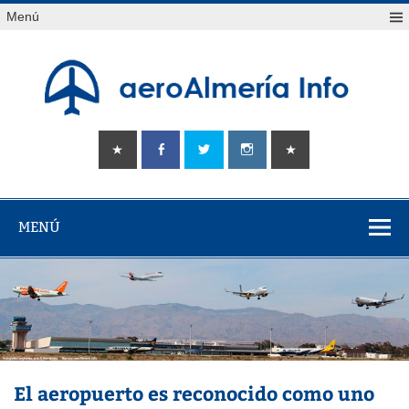
Saltar
Menú
al
contenido
aeroAlmería
Tu portal sobre el aeropuerto de Almería
info
MENÚ
El aeropuerto es reconocido como uno