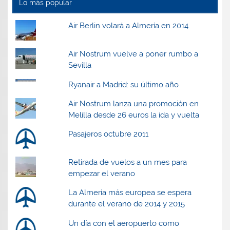
t
t
a
t
Lo más popular
a
a
n
a
n
n
a
n
a
a
n
a
Air Berlin volará a Almería en 2014
n
n
u
n
u
u
e
u
e
e
v
e
v
v
a
v
a
a
)
a
Air Nostrum vuelve a poner rumbo a
)
)
)
Sevilla
Ryanair a Madrid: su último año
Air Nostrum lanza una promoción en
Melilla desde 26 euros la ida y vuelta
Pasajeros octubre 2011
Retirada de vuelos a un mes para
empezar el verano
La Almería más europea se espera
durante el verano de 2014 y 2015
Un día con el aeropuerto como