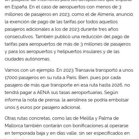
e
e
a
e
a
a
b
a
en España. En el caso de aeropuertos con menos de 3
b
b
r
b
r
r
e
r
millones de pasajeros en 2023, como el de Almería, anunció
e
e
e
e
e
e
n
e
la exención de pago de las tarifas por todos aquellos
n
n
u
n
u
u
n
u
pasajeros adicionales a los de 2023 durante tres años
n
n
a
n
consecutivos. También publicó una reducción del pago de
a
a
v
a
v
v
e
v
tarifas para aeropuertos de más de 3 millones de pasajeros
e
e
n
e
n
n
t
n
y para los aeropuertos y helipuertos insulares y de las
t
t
a
t
a
a
n
a
ciudades autónomas.
n
n
a
n
a
a
n
a
n
n
u
n
Vamos con un ejemplo. En 2023 Transavia transportó a unos
u
u
e
u
17000 pasajeros en su ruta a París. Bien, pues por cada
e
e
v
e
v
v
a
v
pasajero de más que transporte en esa ruta hasta 2026, no
a
a
)
a
)
)
)
tendrá pagar a AENA sus tasas aeroportuarias, Según
informa la nota de prensa, la aerolínea se podría embolsar
unos 5 euros por pasajero adicional.
Otras rutas concretas, como las de Melilla y Palma de
Mallorca también contarán con bonificaciones al operarse
en temporada baja y en días valle, sin ser especificados en