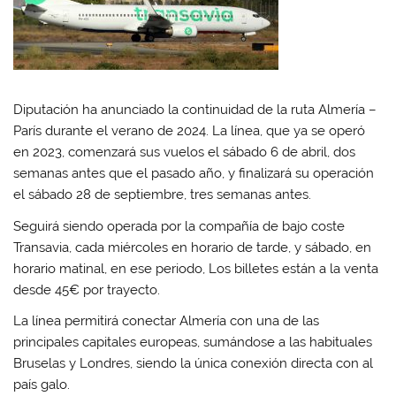
t
e
t
k
s
b
t
e
A
o
e
d
p
o
r
I
p
k
(
n
(
(
S
(
S
S
e
S
e
e
a
e
a
a
b
a
Diputación ha anunciado la continuidad de la ruta Almería –
b
b
r
b
r
r
e
r
París durante el verano de 2024. La línea, que ya se operó
e
e
e
e
e
e
n
e
en 2023, comenzará sus vuelos el sábado 6 de abril, dos
n
n
u
n
u
u
n
u
semanas antes que el pasado año, y finalizará su operación
n
n
a
n
a
a
v
a
el sábado 28 de septiembre, tres semanas antes.
v
v
e
v
e
e
n
e
Seguirá siendo operada por la compañía de bajo coste
n
n
t
n
t
t
a
t
Transavia, cada miércoles en horario de tarde, y sábado, en
a
a
n
a
n
n
a
n
horario matinal, en ese periodo, Los billetes están a la venta
a
a
n
a
n
n
u
n
desde 45€ por trayecto.
u
u
e
u
e
e
v
e
v
v
a
v
La línea permitirá conectar Almería con una de las
a
a
)
a
)
)
)
principales capitales europeas, sumándose a las habituales
Bruselas y Londres, siendo la única conexión directa con al
país galo.