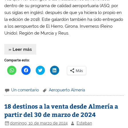
dentro de su programa de calidad aeroportuaria (ASQ, por
sus siglas en inglés), después de que ya hiciera lo propio en
la edición de 2018. Este galardón también ha sido entregado
a los aeropuertos de El Hierro, Girona, Inverness (Reino
Unido), Región de Murcia y Reus.
» Leer más
Comparte esto:
H
H
H
H
Más
a
a
a
a
z
z
z
z
c
c
c
c
l
l
l
l
i
i
i
i
Un comentario
Aeropuerto Almería
c
c
c
c
p
p
p
p
a
a
a
a
r
r
r
r
18 destinos a la venta desde Almería a
a
a
a
a
c
c
c
c
partir del 30 de marzo de 2024
o
o
o
o
m
m
m
m
p
p
p
p
domingo, 10 de marzo de 2024
Esteban
a
a
a
a