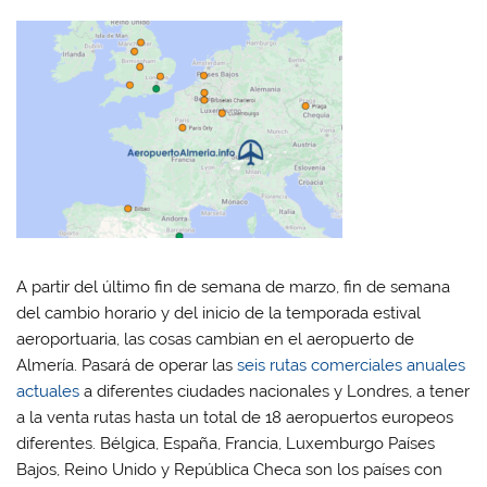
r
r
r
r
t
t
t
t
i
i
i
i
r
r
r
r
e
e
e
e
n
n
n
n
W
F
T
L
h
a
w
i
a
c
i
n
t
e
t
k
s
b
t
e
A
o
e
d
p
o
r
I
p
k
(
n
(
(
S
(
S
S
e
S
e
e
a
e
a
a
b
a
b
b
r
b
r
r
e
r
e
e
e
e
A partir del último fin de semana de marzo, fin de semana
e
e
n
e
del cambio horario y del inicio de la temporada estival
n
n
u
n
u
u
n
u
aeroportuaria, las cosas cambian en el aeropuerto de
n
n
a
n
a
a
v
a
Almería. Pasará de operar las
seis rutas comerciales anuales
v
v
e
v
e
e
n
e
actuales
a diferentes ciudades nacionales y Londres, a tener
n
n
t
n
t
t
a
t
a la venta rutas hasta un total de 18 aeropuertos europeos
a
a
n
a
n
n
a
n
diferentes. Bélgica, España, Francia, Luxemburgo Países
a
a
n
a
n
n
u
n
Bajos, Reino Unido y República Checa son los países con
u
u
e
u