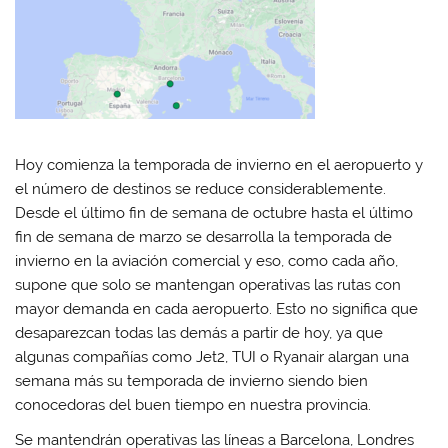
s
b
t
e
A
o
e
d
p
o
r
I
p
k
(
n
(
(
S
(
S
S
e
S
e
e
a
e
a
a
b
a
b
b
r
b
r
r
e
r
e
e
e
e
e
e
n
e
n
n
u
n
Hoy comienza la temporada de invierno en el aeropuerto y
u
u
n
u
n
n
a
n
el número de destinos se reduce considerablemente.
a
a
v
a
v
v
e
v
Desde el último fin de semana de octubre hasta el último
e
e
n
e
fin de semana de marzo se desarrolla la temporada de
n
n
t
n
t
t
a
t
invierno en la aviación comercial y eso, como cada año,
a
a
n
a
n
n
a
n
supone que solo se mantengan operativas las rutas con
a
a
n
a
n
n
u
n
mayor demanda en cada aeropuerto. Esto no significa que
u
u
e
u
e
e
v
e
desaparezcan todas las demás a partir de hoy, ya que
v
v
a
v
a
a
)
a
algunas compañías como Jet2, TUI o Ryanair alargan una
)
)
)
semana más su temporada de invierno siendo bien
conocedoras del buen tiempo en nuestra provincia.
Se mantendrán operativas las líneas a Barcelona, Londres