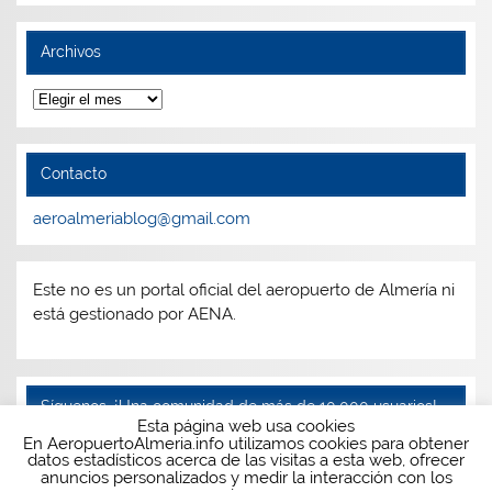
Archivos
Archivos
Contacto
aeroalmeriablog@gmail.com
Este no es un portal oficial del aeropuerto de Almería ni
está gestionado por AENA.
Síguenos, ¡Una comunidad de más de 10.000 usuarios!
Esta página web usa cookies
En AeropuertoAlmeria.info utilizamos cookies para obtener
Facebook
Twitter
Instagram
Telegram
datos estadísticos acerca de las visitas a esta web, ofrecer
anuncios personalizados y medir la interacción con los