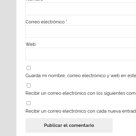
n
n
a
n
a
a
v
a
v
v
e
v
e
e
n
e
n
n
t
n
t
t
a
t
Correo electrónico
*
a
a
n
a
n
n
a
n
a
a
n
a
n
n
u
n
u
u
e
u
e
e
v
e
Web
v
v
a
v
a
a
)
a
)
)
)
Guarda mi nombre, correo electrónico y web en est
Recibir un correo electrónico con los siguientes com
Recibir un correo electrónico con cada nueva entrad