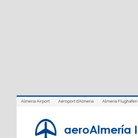
Saltar
al
contenido
Almeria Airport
Aéroport d’Almeria
Almeria Flughafen