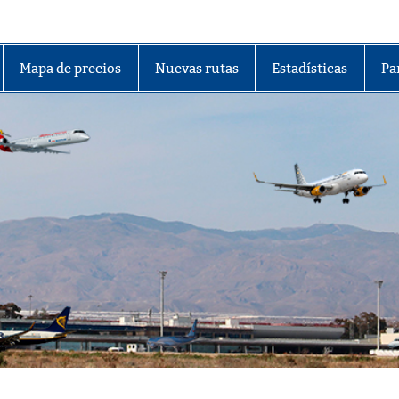
lmería
Mapa de precios
Nuevas rutas
Estadísticas
Pa