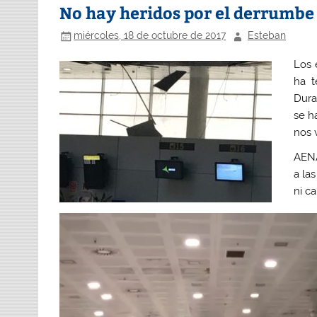
No hay heridos por el derrumbe 
miércoles, 18 de octubre de 2017
Esteban
Los 
ha t
Dura
se h
nos 
AENA
a la
ni c
Repr
de
víde