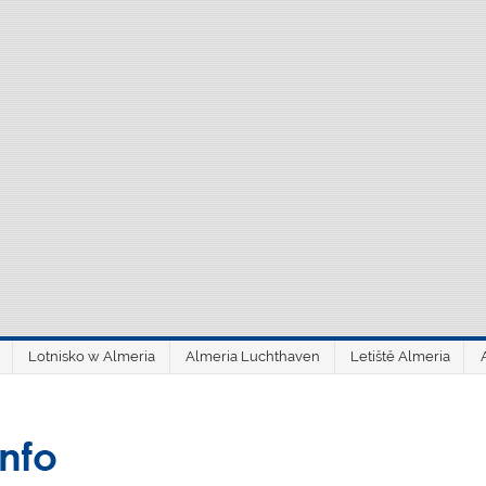
Lotnisko w Almeria
Almeria Luchthaven
Letiště Almeria
aeroAlmería inf