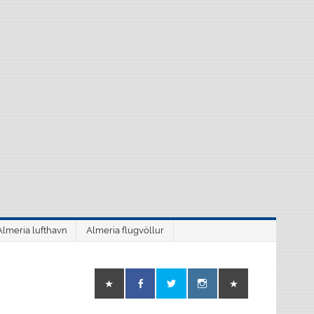
Almeria lufthavn
Almeria flugvöllur
o