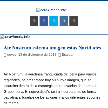
Saltar
al
aeroAlmerí
contenido
info
Tu portal sobre el aeropuerto de Almería
Air Nostrum estrena imagen estas Navidades
jueves, 19 de diciembre de 2013
Esteban
Air Nostrum, la aerolínea franquiciada de Iberia para vuelos
regionales, ha presentado hoy su nueva imagen, que se
incardina dentro de la estrategia de renovación de marca del
Grupo Iberia. El nuevo diseño se irá incorporando de forma
paulatina al fuselaje de los aviones y a los diferentes soportes
de marca.