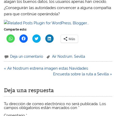
alagan los buenos datos, los usuarios apenas han crecido.
¿Conseguirán las autoridades convencer a alguna compañía
para que continúe operándola?
Comparte esto:
H
H
H
H
Más
a
a
a
a
z
z
z
z
c
c
c
c
l
l
l
l
i
i
i
i
Deja un comentario
Air Nostrum
,
Sevilla
c
c
c
c
p
p
p
p
a
a
a
a
r
r
r
r
Navegación
« Air Nostrum estrena imagen estas Navidades
a
a
a
a
de
Encuesta sobre la ruta a Sevilla »
c
c
c
c
o
o
o
o
entradas
m
m
m
m
p
p
p
p
a
a
a
a
Deja una respuesta
r
r
r
r
t
t
t
t
i
i
i
i
r
r
r
r
Tu dirección de correo electrónico no será publicada.
Los
e
e
e
e
campos obligatorios están marcados con
*
n
n
n
n
W
F
T
L
h
a
w
i
Comentario
*