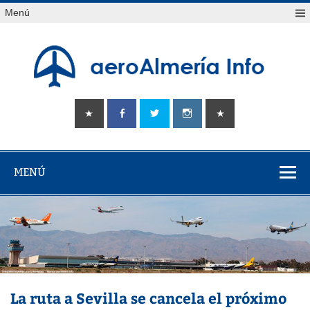
Saltar
Menú
al
contenido
aeroAlmería
Tu portal sobre el aeropuerto de Almería
info
MENÚ
La ruta a Sevilla se cancela el próximo