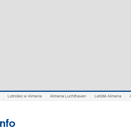
Lotnisko w Almeria
Almeria Luchthaven
Letiště Almeria
aeroAlmería inf