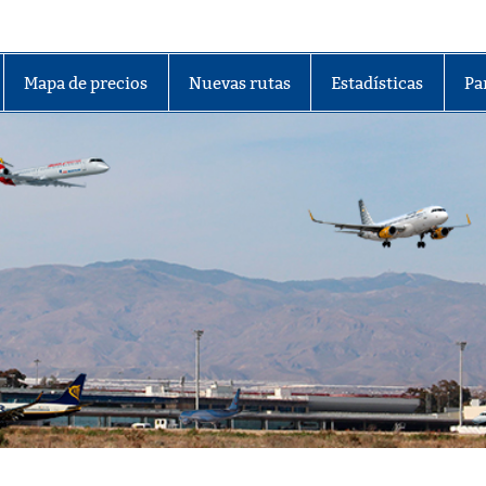
lmería
Mapa de precios
Nuevas rutas
Estadísticas
Pa