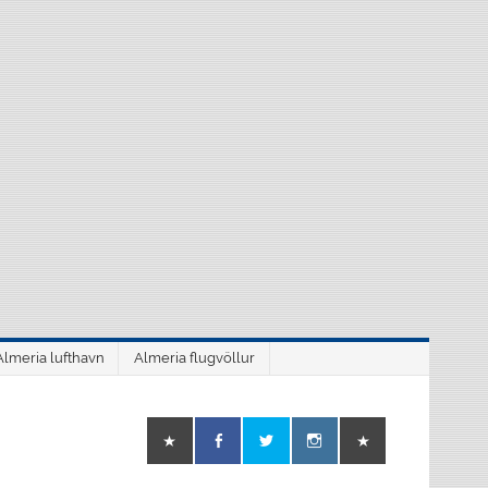
Almeria lufthavn
Almeria flugvöllur
o