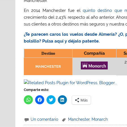
Manchester.
En 2014 Manchester fue el
quinto destino que 
crecimiento del 2,43% respecto al año anterior. Ahor
sus clientes a otros destinos más seguros y nuestra c
¿Te parecen caros los vuelos desde Almería? ¿O, p
bolsillo? Pulsa aquí y déjalo patente.
Destino
Compañía
S
2
MANCHESTER
Comparte esto:
H
H
H
H
Más
a
a
a
a
z
z
z
z
c
c
c
c
l
l
l
l
i
i
i
i
Un comentario
Manchester
,
Monarch
c
c
c
c
p
p
p
p