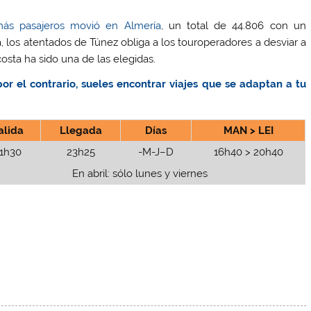
más pasajeros movió en Almería
, un total de 44.806 con un
a, los atentados de Túnez obliga a los touroperadores a desviar a
osta ha sido una de las elegidas.
or el contrario, sueles encontrar viajes que se adaptan a tu
alida
Llegada
Días
MAN > LEI
1h30
23h25
-M-J–D
16h40 > 20h40
En abril: sólo lunes y viernes