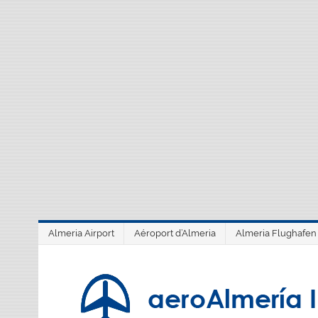
Saltar
al
contenido
Almeria Airport
Aéroport d’Almeria
Almeria Flughafen