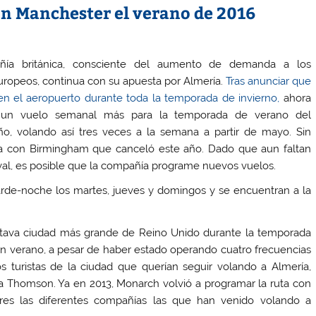
n Manchester el verano de 2016
ía británica, consciente del aumento de demanda a los
uropeos, continua con su apuesta por Almería.
Tras anunciar que
n el aeropuerto durante toda la temporada de invierno,
ahora
 un vuelo semanal más para la temporada de verano del
o, volando así tres veces a la semana a partir de mayo. Sin
ta con Birmingham que canceló este año. Dado que aun faltan
val, es posible que la compañía programe nuevos vuelos.
arde-noche los martes, jueves y domingos y se encuentran a la
octava ciudad más grande de Reino Unido durante la temporada
 en verano, a pesar de haber estado operando cuatro frecuencias
os turistas de la ciudad que querían seguir volando a Almería,
a Thomson. Ya en 2013, Monarch volvió a programar la ruta con
res las diferentes compañías las que han venido volando a