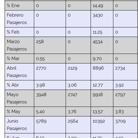
% Ene
0
0
14,49
0
Febrero
0
0
3430
0
Pasajeros
% Feb
0
0
11,25
0
Marzo
258
0
4534
0
Pasajeros
% Mar
0,55
0
9,70
0
Abril
2770
2129
8896
2734
Pasajeros
% Abr
3,98
3,06
12,77
3,92
Mayo
3948
2747
9918
2797
Pasajeros
% May
5,40
3,76
13,57
3,83
Junio
5789
2564
10392
3709
Pasajeros