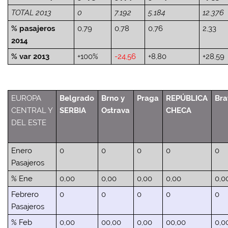
TOTAL 2013
0
7.192
5.184
12.376
% pasajeros
0,79
0,78
0,76
2,33
2014
% var 2013
+100%
-24,56
+8,80
+28,59
EUROPA
Belgrado
Brno y
Praga
REPÚBLICA
Bra
CENTRAL Y
SERBIA
Ostrava
CHECA
DEL ESTE
Enero
0
0
0
0
0
Pasajeros
% Ene
0,00
0,00
0,00
0,00
0,0
Febrero
0
0
0
0
0
Pasajeros
% Feb
0,00
00,00
0,00
00,00
0,0