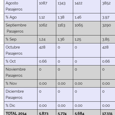
Agosto
1087
1343
1422
3852
Pasajeros
% Ago
1,12
1,38
1,46
3,97
Septiembre
1062
1163
1065
3290
Pasajeros
% Sep
1,24
1,36
1,25
3,85
Octubre
428
0
0
428
Pasajeros
% Oct
0,66
0
0
0,66
Noviembre
0
0
0
0
Pasajeros
% Nov
0,00
0,00
0,00
0,00
Diciembre
0
0
0
0
Pasajeros
% Dic
0,00
0,00
0,00
0,00
TOTAL 2014
5.873
5.774
5.684
17.331