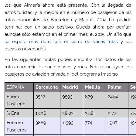
los que Almería ahora está presente. Con la llegada de
estos turistas, y la mejora en el número de pasajeros de las
rutas nacionales de Barcelona y Madrid, 2014 ha podido
terminar con un saldo positivo. Queda ahora por perfilar,
aunque sólo estemos en el primer mes, el 2015. Un año que
se espera muy duro con el cierre de varias rutas
y las
escasas novedades.
En las siguientes tablas podéis encontrar los datos de las
rutas comerciales por destinos y mes. No se incluyen los
pasajeros de aviación privada ni del programa Imserso.
ESPAÑA
Barcelona
Madrid
Melilla
Palma
Se
Enero
3522
9593
879
2464
19
Pasajeros
% Ene
13,96
38,03
3,48
9,77
7,
Febrero
3889
11393
774
1967
15
Pasajeros