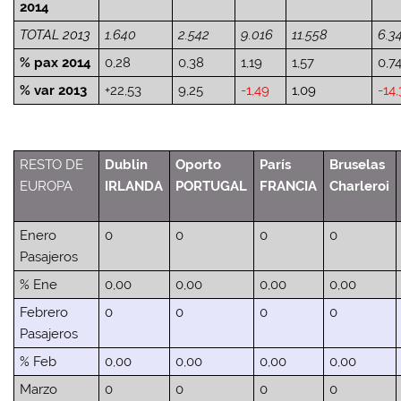
2014
TOTAL 2013
1.640
2.542
9.016
11.558
6.3
% pax 2014
0,28
0,38
1,19
1,57
0,7
% var 2013
+22,53
9,25
-1,49
1,09
-14
RESTO DE
Dublin
Oporto
París
Bruselas
EUROPA
IRLANDA
PORTUGAL
FRANCIA
Charleroi
Enero
0
0
0
0
Pasajeros
% Ene
0,00
0,00
0,00
0,00
Febrero
0
0
0
0
Pasajeros
% Feb
0,00
0,00
0,00
0,00
Marzo
0
0
0
0