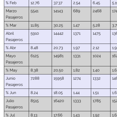
% Feb
12,76
37,37
2,54
6,45
5,
Marzo
5541
14143
689
2468
17
Pasajeros
% Mar
11,85
30,25
1,47
5,28
3,
Abril
5910
14442
1371
1475
13
Pasajeros
% Abr
8,48
20,73
1,97
2,12
1,
Mayo
6125
14981
1331
1024
16
Pasajeros
% May
8,38
20,50
1,82
1,40
1,
Junio
7288
15958
1274
1332
14
Pasajeros
% Jun
8,24
18,05
1,44
1,51
1,
Julio
8515
16420
1333
1785
15
Pasajeros
% Jul
8,13
17,66
1,43
1,92
1,