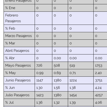
Enero Pasajeros
0
0
0
0
% Ene
0
0
0
0
Febrero
0
0
0
0
Pasajeros
% Feb
0
0
0
0
Marzo Pasajeros
0
0
0
0
% Mar
0
0
0
0
Abril Pasajeros
0
0
0
0
% Abr
0
0,00
0,00
0,00
Mayo Pasajeros
726
508
519
1753
% May
0,99
0,69
0,71
2,40
Junio Pasajeros
1147
1380
1224
3751
% Jun
1,30
1,56
1,38
4,24
Julio Pasajeros
1423
1380
1454
4257
% Jul
1,36
1,32
1,39
4,06