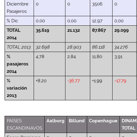
Diciembre
0
0
3506
0
Pasajeros
% Dic
0,00
0,00
12,97
0,00
TOTAL
35.619
21.132
87.867
29.099
2014
TOTAL 2013
32.698
28.903
86.118
34.276
%
4,78
2,84
11,80
3,91
pasajeros
2014
%
+8,20
-36,77
+1,99
-17,79
variación
2013
PAÍSES
Aalborg
Billund
Copenhague
DINAM
ESCANDINAVOS
TOTAL