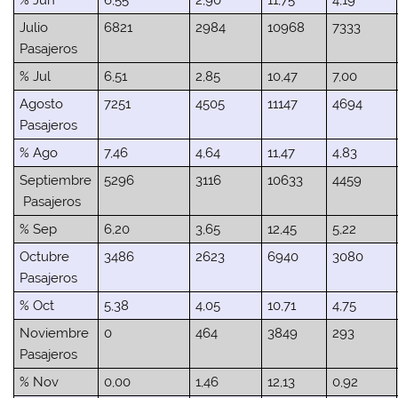
% Jun
6,55
2,90
11,75
4,19
Julio
6821
2984
10968
7333
Pasajeros
% Jul
6,51
2,85
10,47
7,00
Agosto
7251
4505
11147
4694
Pasajeros
% Ago
7,46
4,64
11,47
4,83
Septiembre
5296
3116
10633
4459
Pasajeros
% Sep
6,20
3,65
12,45
5,22
Octubre
3486
2623
6940
3080
Pasajeros
% Oct
5,38
4,05
10,71
4,75
Noviembre
0
464
3849
293
Pasajeros
% Nov
0,00
1,46
12,13
0,92