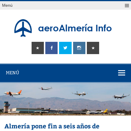
Saltar
Menú
al
contenido
aeroAlmería
Tu portal sobre el aeropuerto de Almería
info
MENÚ
Almería pone fin a seis años de