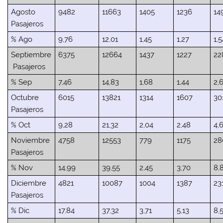
Agosto
9482
11663
1405
1236
14
Pasajeros
% Ago
9,76
12,01
1,45
1,27
1,
Septiembre
6375
12664
1437
1227
22
Pasajeros
% Sep
7,46
14,83
1,68
1,44
2,
Octubre
6015
13821
1314
1607
30
Pasajeros
% Oct
9,28
21,32
2,04
2,48
4,
Noviembre
4758
12553
779
1175
28
Pasajeros
% Nov
14,99
39,55
2,45
3,70
8,
Diciembre
4821
10087
1004
1387
23
Pasajeros
% Dic
17,84
37,32
3,71
5,13
8,