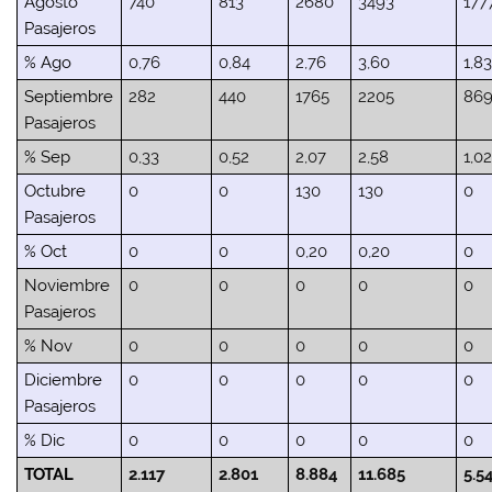
Agosto
740
813
2680
3493
177
Pasajeros
% Ago
0,76
0,84
2,76
3,60
1,8
Septiembre
282
440
1765
2205
86
Pasajeros
% Sep
0,33
0,52
2,07
2,58
1,0
Octubre
0
0
130
130
0
Pasajeros
% Oct
0
0
0,20
0,20
0
Noviembre
0
0
0
0
0
Pasajeros
% Nov
0
0
0
0
0
Diciembre
0
0
0
0
0
Pasajeros
% Dic
0
0
0
0
0
TOTAL
2.117
2.801
8.884
11.685
5.5