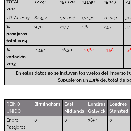
TOTAL
72.241
157.720
13.590
19.147
23
2014
TOTAL 2013
62.457
132.004
15.030
20.023
31
%
9,70
21,17
1,82
2,57
3,
pasajeros
total 2014
%
+13,54
+16,30
-10,60
-4,58
-3
variación
2013
En estos datos no se incluyen los vuelos del Imserso (3
Supusieron un 4,9% del total de p
REINO
Birmingham
East
Londres
Londres
UNIDO
Midlands
Gatwick
Stansted
Enero
0
0
3654
0
Pasajeros