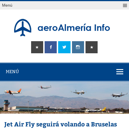
Saltar
Menú
al
contenido
aeroAlmería
Tu portal sobre el aeropuerto de Almería
info
MENÚ
Jet Air Fly seguirá volando a Bruselas