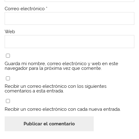
n
n
a
n
a
a
n
a
Correo electrónico
*
n
n
u
n
u
u
e
u
e
e
v
e
v
v
a
v
a
a
)
a
)
)
)
Web
Guarda mi nombre, correo electrónico y web en este
navegador para la próxima vez que comente.
Recibir un correo electrónico con los siguientes
comentarios a esta entrada.
Recibir un correo electrónico con cada nueva entrada.