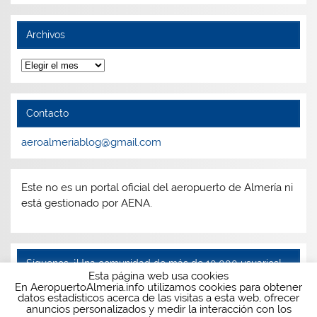
Archivos
Archivos
Contacto
aeroalmeriablog@gmail.com
Este no es un portal oficial del aeropuerto de Almería ni
está gestionado por AENA.
Síguenos, ¡Una comunidad de más de 10.000 usuarios!
Esta página web usa cookies
En AeropuertoAlmeria.info utilizamos cookies para obtener
Facebook
Twitter
Instagram
Telegram
datos estadísticos acerca de las visitas a esta web, ofrecer
anuncios personalizados y medir la interacción con los