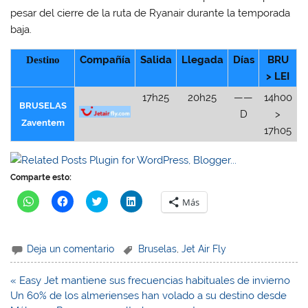
pesar del cierre de la ruta de Ryanair durante la temporada
baja.
Destino
Compañía
Salida
Llegada
Días
BRU
> LEI
17h25
20h25
——
14h00
BRUSELAS
D
>
Zaventem
17h05
Comparte esto:
H
H
H
H
Más
a
a
a
a
z
z
z
z
c
c
c
c
l
l
l
l
i
i
i
i
Deja un comentario
Bruselas
,
Jet Air Fly
c
c
c
c
p
p
p
p
a
a
a
a
r
r
r
r
Navegación
« Easy Jet mantiene sus frecuencias habituales de invierno
a
a
a
a
de
Un 60% de los almerienses han volado a su destino desde
c
c
c
c
o
o
o
o