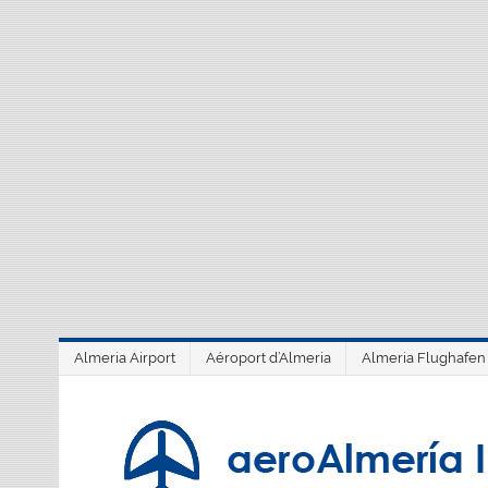
Saltar
al
contenido
Almeria Airport
Aéroport d’Almeria
Almeria Flughafen