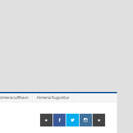
Almeria lufthavn
Almeria flugvöllur
o