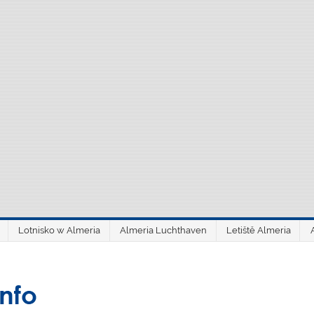
Lotnisko w Almeria
Almeria Luchthaven
Letiště Almeria
aeroAlmería inf