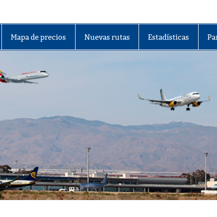
lmería
Mapa de precios
Nuevas rutas
Estadísticas
Pa