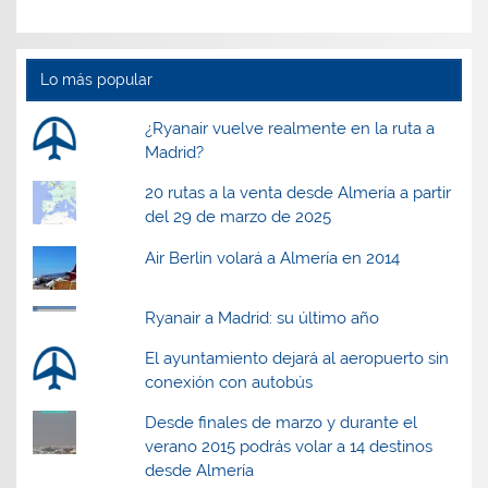
n
n
a
n
a
a
v
a
v
v
e
v
e
e
n
e
n
n
t
n
t
t
a
t
Lo más popular
a
a
n
a
n
n
a
n
a
a
n
a
¿Ryanair vuelve realmente en la ruta a
n
n
u
n
u
u
e
u
Madrid?
e
e
v
e
v
v
a
v
a
a
)
a
20 rutas a la venta desde Almería a partir
)
)
)
del 29 de marzo de 2025
Air Berlin volará a Almería en 2014
Ryanair a Madrid: su último año
El ayuntamiento dejará al aeropuerto sin
conexión con autobús
Desde finales de marzo y durante el
verano 2015 podrás volar a 14 destinos
desde Almería