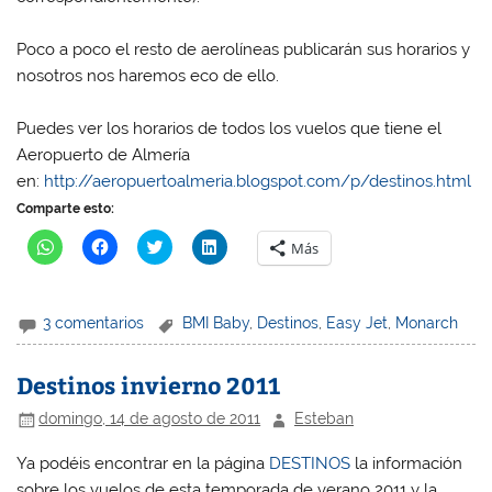
Poco a poco el resto de aerolíneas publicarán sus horarios y
nosotros nos haremos eco de ello.
Puedes ver los horarios de todos los vuelos que tiene el
Aeropuerto de Almería
en:
http://aeropuertoalmeria.blogspot.com/p/destinos.html
Comparte esto:
H
H
H
H
Más
a
a
a
a
z
z
z
z
c
c
c
c
l
l
l
l
i
i
i
i
3 comentarios
BMI Baby
,
Destinos
,
Easy Jet
,
Monarch
c
c
c
c
p
p
p
p
a
a
a
a
r
r
r
r
Destinos invierno 2011
a
a
a
a
c
c
c
c
o
o
o
o
domingo, 14 de agosto de 2011
Esteban
m
m
m
m
p
p
p
p
a
a
a
a
Ya podéis encontrar en la página
DESTINOS
la información
r
r
r
r
t
t
t
t
sobre los vuelos de esta temporada de verano 2011 y la