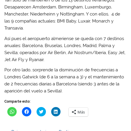
Tan sólo se mantienen 6 de los 13 destinos veraniegos.
v
v
a
v
a
a
)
a
Desaparecen Amsterdam, Birmingham, Luxemburgo,
)
)
)
Manchester, Niederheinn y Nottingham. Y con ellos, 4 de
las 9 compañías actuales: BMI Baby, Luxair, Monarch y
Transavia.
Así pues el aeropuerto almeriense se queda con 7 destinos
anuales: Barcelona, Bruselas, Londres, Madrid, Palma y
Sevilla; operados por Air Berlin, Air Nostrum/Iberia, Easy Jet,
Jet Air Fly y Ryanair.
Por otro lado, sorprende la disminución de frecuencias a
Londres Gatwick (de 6 a la semana a 3) y el mantenimiento
de 2 frecuencias diarias a Barcelona (siendo 3 antes de la
aparición del vuelo a Sevilla).
Comparte esto:
H
H
H
H
Más
a
a
a
a
z
z
z
z
c
c
c
c
l
l
l
l
i
i
i
i