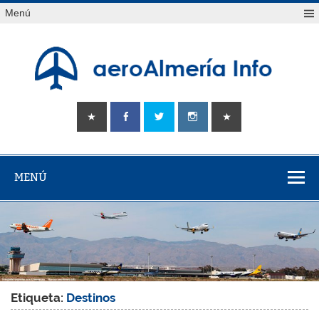
Saltar
Menú
al
contenido
aeroAlmería
Tu portal sobre el aeropuerto de Almería
info
MENÚ
Etiqueta:
Destinos