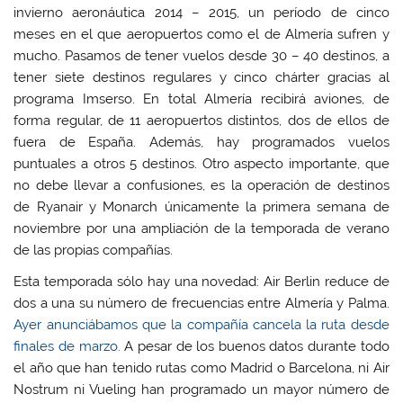
a
a
b
a
invierno aeronáutica 2014 – 2015, un período de cinco
b
b
r
b
r
r
e
r
meses en el que aeropuertos como el de Almería sufren y
e
e
e
e
e
e
n
e
mucho. Pasamos de tener vuelos desde 30 – 40 destinos, a
n
n
u
n
u
u
n
u
tener siete destinos regulares y cinco chárter gracias al
n
n
a
n
programa Imserso. En total Almería recibirá aviones, de
a
a
v
a
v
v
e
v
forma regular, de 11 aeropuertos distintos, dos de ellos de
e
e
n
e
n
n
t
n
fuera de España. Además, hay programados vuelos
t
t
a
t
a
a
n
a
puntuales a otros 5 destinos. Otro aspecto importante, que
n
n
a
n
a
a
n
a
no debe llevar a confusiones, es la operación de destinos
n
n
u
n
u
u
e
u
de Ryanair y Monarch únicamente la primera semana de
e
e
v
e
noviembre por una ampliación de la temporada de verano
v
v
a
v
a
a
)
a
de las propias compañías.
)
)
)
Esta temporada sólo hay una novedad: Air Berlin reduce de
dos a una su número de frecuencias entre Almería y Palma.
Ayer anunciábamos que la compañía cancela la ruta desde
finales de marzo.
A pesar de los buenos datos durante todo
el año que han tenido rutas como Madrid o Barcelona, ni Air
Nostrum ni Vueling han programado un mayor número de