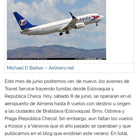
e
e
e
e
n
n
n
n
W
F
T
L
h
a
w
i
a
c
i
n
t
e
t
k
s
b
t
e
A
o
e
d
p
o
r
I
p
k
(
n
(
(
S
(
S
S
e
S
e
e
a
e
a
a
b
a
b
b
r
b
r
r
e
r
e
e
e
e
Michael D Barker – Airliners.net
e
e
n
e
n
n
u
n
u
u
n
u
Este mes de junio podremos ver, de nuevo, los aviones de
n
n
a
n
a
a
v
a
Travel Service trayendo turistas desde Eslovaquia y
v
v
e
v
e
e
n
e
República Checa. Hoy, sábado 8 de junio, se operarán en el
n
n
t
n
t
t
a
t
aeropuerto de Almería hasta 8 vuelos con destino u origen
a
a
n
a
a las ciudades de Bratislava (Eslovaquia), Brno, Ostrava y
n
n
a
n
a
a
n
a
Praga (República Checa). Sin embargo, aun faltan los vuelos
n
n
u
n
u
u
e
u
a Kosice y a Varsovia que el año pasado se operaban y que
e
e
v
e
v
v
a
v
publicamos en el blog que existirían este verano. En total,
a
a
)
a