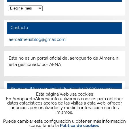
Archivos
Contacto
aeroalmeriablog@gmail.com
Este no es un portal oficial del aeropuerto de Almería ni
está gestionado por AENA.
Síguenos, ¡Una comunidad de más de 10.000 usuarios!
Esta página web usa cookies
En AeropuertoAlmeria.info utilizamos cookies para obtener
Facebook
Twitter
Instagram
Telegram
datos estadísticos acerca de las visitas a esta web, ofrecer
anuncios personalizados y medir la interacción con los
mismos.
Puede cambiar esta configuración u obtener más información
consultando la
Política de cookies
.