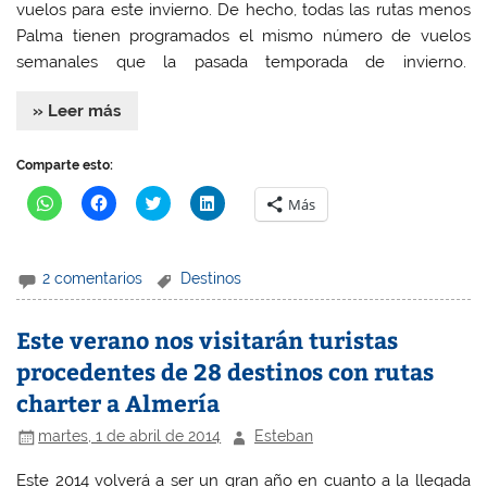
vuelos para este invierno. De hecho, todas las rutas menos
Palma tienen programados el mismo número de vuelos
semanales que la pasada temporada de invierno.
» Leer más
Comparte esto:
H
H
H
H
Más
a
a
a
a
z
z
z
z
c
c
c
c
l
l
l
l
i
i
i
i
2 comentarios
Destinos
c
c
c
c
p
p
p
p
a
a
a
a
r
r
r
r
Este verano nos visitarán turistas
a
a
a
a
c
c
c
c
procedentes de 28 destinos con rutas
o
o
o
o
m
m
m
m
charter a Almería
p
p
p
p
a
a
a
a
r
r
r
r
martes, 1 de abril de 2014
Esteban
t
t
t
t
i
i
i
i
r
r
r
r
Este 2014 volverá a ser un gran año en cuanto a la llegada
e
e
e
e