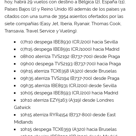
)
)
)
hoy, habrá 29 vuelos con destino a Bélgica (2), España (11),
Países Bajos (2) y Reino Unido (6) además de los países ya
citados con una suma de 3954 asientos ofertados por las
siete compañías (Easy Jet, Iberia, Ryanair, Thomas Cook,
Transavia, Travel Service y Vueling).
07h10 despega IBE8930 (CRJ200) hacia Sevilla
07h15 despega IBE8591 (CRJ1000) hacia Madrid
08h00 aterriza TVS2192 (B737-700) desde Praga
09h00 despega TVS2193 (B737-700) hacia Praga
09h15 aterriza TCX6358 (A320) desde Bruselas
09h35 aterriza TVS2194 (B737-700) desde Praga
09h35 aterriza IBE8931 (CRJ200) desde Sevilla
10h05 despega IBE8593 (CRJ200) hacia Madrid
10h10 aterriza EZY5163 (A319) desde Londres
Gatwick
10h15 aterriza RYR4154 (B737-800) desde East
Midlands
10h15 despega TCX6359 (A320) hacia Bruselas