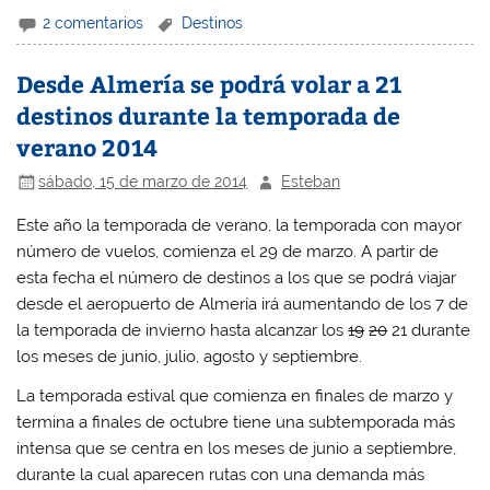
l
l
l
l
i
i
i
i
2 comentarios
Destinos
c
c
c
c
p
p
p
p
a
a
a
a
r
r
r
r
Desde Almería se podrá volar a 21
a
a
a
a
c
c
c
c
destinos durante la temporada de
o
o
o
o
m
m
m
m
verano 2014
p
p
p
p
a
a
a
a
r
r
r
r
sábado, 15 de marzo de 2014
Esteban
t
t
t
t
i
i
i
i
r
r
r
r
Este año la temporada de verano, la temporada con mayor
e
e
e
e
n
n
n
n
número de vuelos, comienza el 29 de marzo. A partir de
W
F
T
L
h
a
w
i
esta fecha el número de destinos a los que se podrá viajar
a
c
i
n
t
e
t
k
desde el aeropuerto de Almería irá aumentando de los 7 de
s
b
t
e
A
o
e
d
la temporada de invierno hasta alcanzar los
19
20
21 durante
p
o
r
I
p
k
(
n
los meses de junio, julio, agosto y septiembre.
(
(
S
(
S
S
e
S
La temporada estival que comienza en finales de marzo y
e
e
a
e
a
a
b
a
termina a finales de octubre tiene una subtemporada más
b
b
r
b
r
r
e
r
intensa que se centra en los meses de junio a septiembre,
e
e
e
e
e
e
n
e
durante la cual aparecen rutas con una demanda más
n
n
u
n