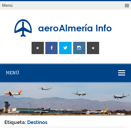
Saltar
Menú
al
contenido
aeroAlmería
Tu portal sobre el aeropuerto de Almería
info
MENÚ
Etiqueta:
Destinos