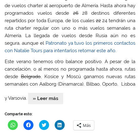
n
n
n
n
de vuelos charter al aeropuerto de Almería. Hasta ahora hay
W
F
T
L
h
a
w
i
programados vuelos desde
26
28 destinos diferentes
a
c
i
n
t
e
t
k
repartidos por toda Europa, de los cuales
22
24 tendrán una
s
b
t
e
A
o
e
d
ruta charter regular con uno o más vuelos semanales a
p
o
r
I
p
k
(
n
Almería. La llegada de vuelos desde Rusia aún no es
(
(
S
(
segura, aunque el
Patronato ya tuvo los primeros contactos
S
S
e
S
e
e
a
e
con Natalie Tours para intentarlos retomar este año
.
a
a
b
a
b
b
r
b
r
r
e
r
Este verano tenemos otro balance positivo. A pesar de la
e
e
e
e
e
e
n
e
cancelación, o al menos no programada hasta ahora, rutas
n
n
u
n
u
u
n
u
desde
Belgrado
, Kosice y Moscú ganamos nuevas rutas
n
n
a
n
a
a
v
a
semanales con Aalborg (Dinamarca), Bilbao, Oporto, Lisboa
v
v
e
v
e
e
n
e
n
n
t
n
y Varsovia.
» Leer más
t
t
a
t
a
a
n
a
n
n
a
n
a
a
n
a
Comparte esto:
n
n
u
n
u
u
e
u
H
H
H
H
e
e
v
e
Más
a
a
a
a
v
v
a
v
z
z
z
z
a
a
)
a
c
c
c
c
)
)
)