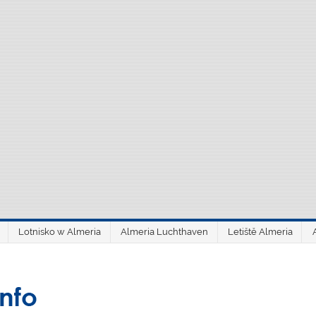
Lotnisko w Almeria
Almeria Luchthaven
Letiště Almeria
aeroAlmería inf