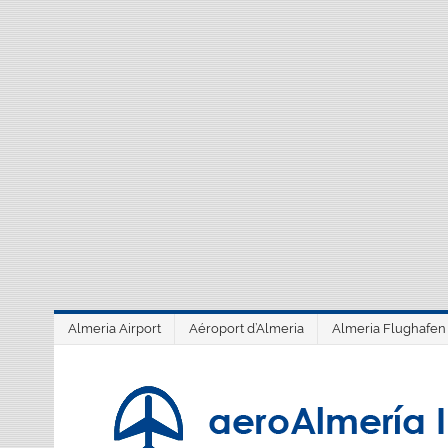
Saltar
al
contenido
Almeria Airport
Aéroport d’Almeria
Almeria Flughafen