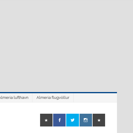
Almeria lufthavn
Almeria flugvöllur
o