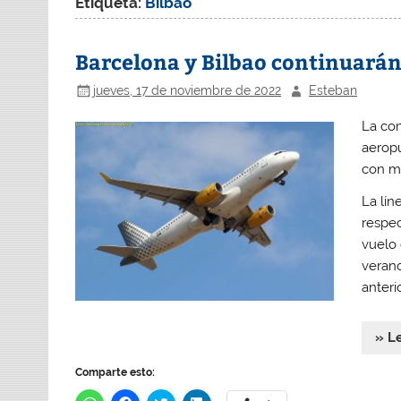
Etiqueta:
Bilbao
Barcelona y Bilbao continuarán
jueves, 17 de noviembre de 2022
Esteban
La com
aeropu
con m
La lín
respec
vuelo 
verano
anteri
» L
Comparte esto: