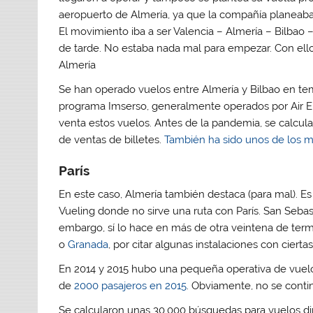
v
v
a
v
aeropuerto de Almería, ya que la compañía planeaba
a
a
)
a
)
)
)
El movimiento iba a ser Valencia – Almería – Bilbao 
de tarde. No estaba nada mal para empezar. Con ell
Almería
Se han operado vuelos entre Almería y Bilbao en tem
programa Imserso, generalmente operados por Air Eu
venta estos vuelos. Antes de la pandemia, se calcu
de ventas de billetes.
También ha sido unos de los m
París
En este caso, Almería también destaca (para mal). E
Vueling donde no sirve una ruta con París. San Sebast
embargo, sí lo hace en más de otra veintena de ter
o
Granada
, por citar algunas instalaciones con cierta
En 2014 y 2015 hubo una pequeña operativa de vuelos
de
2000 pasajeros en 2015
. Obviamente, no se contin
Se calcularon unas 30.000 búsquedas para vuelos dire