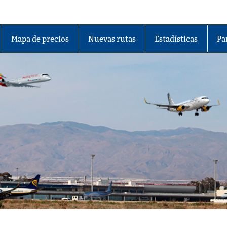
lmería
Mapa de precios
Nuevas rutas
Estadísticas
Pa