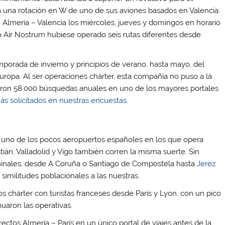
 una rotación en W de uno de sus aviones basados en Valencia.
– Almería – Valencia los miércoles, jueves y domingos en horario
o Air Nostrum hubiese operado seis rutas diferentes desde
porada de invierno y principios de verano, hasta mayo, del
ropa. Al ser operaciones chárter, esta compañía no puso a la
laron 58.000 búsquedas anuales en uno de los mayores portales
ás solicitados en nuestras encuestas
.
s uno de los pocos aeropuertos españoles en los que opera
ián, Valladolid y Vigo también corren la misma suerte. Sin
minales, desde A Coruña o Santiago de Compostela hasta
Jerez
s similitudes poblacionales a las nuestras.
 chárter con turistas franceses desde París y Lyon, con un pico
uaron las operativas.
ctos Almería – París en un único portal de viajes antes de la