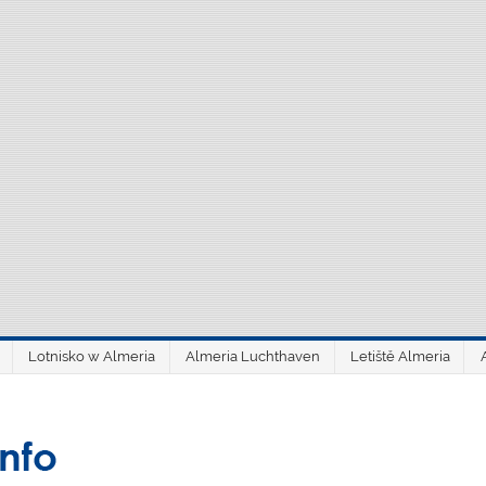
Lotnisko w Almeria
Almeria Luchthaven
Letiště Almeria
aeroAlmería inf