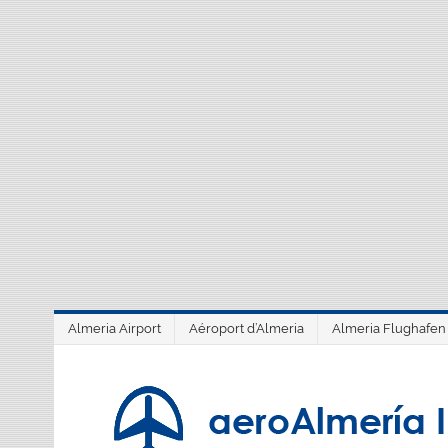
Saltar
al
contenido
Almeria Airport
Aéroport d’Almeria
Almeria Flughafen