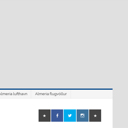
Almeria lufthavn
Almeria flugvöllur
o