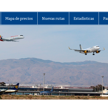
lmería
Mapa de precios
Nuevas rutas
Estadísticas
Pa