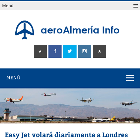
Saltar
Menú
al
contenido
aeroAlmería
Tu portal sobre el aeropuerto de Almería
info
MENÚ
Easy Jet volará diariamente a Londres