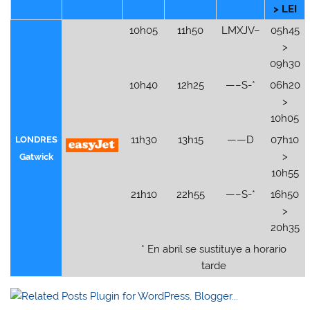
> LEI
10h05
11h50
LMXJV–
05h45
>
09h30
10h40
12h25
—–S-*
06h20
>
10h05
11h30
13h15
——D
07h10
LONDRES
>
Gatwick
10h55
21h10
22h55
—–S-*
16h50
>
20h35
* En abril se sustituye a horario
tarde