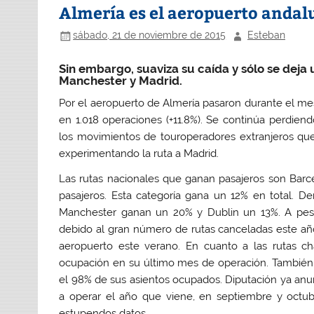
Almería es el aeropuerto andal
sábado, 21 de noviembre de 2015
Esteban
Sin embargo, suaviza su caída y sólo se deja
Manchester y Madrid.
Por el aeropuerto de Almería pasaron durante el me
en 1.018 operaciones (+11.8%). Se continúa perdiend
los movimientos de touroperadores extranjeros que 
experimentando la ruta a Madrid.
Las rutas nacionales que ganan pasajeros son Barce
pasajeros. Esta categoría gana un 12% en total. De
Manchester ganan un 20% y Dublin un 13%. A pesar
debido al gran número de rutas canceladas este añ
aeropuerto este verano. En cuanto a las rutas c
ocupación en su último mes de operación. También de
el 98% de sus asientos ocupados. Diputación ya anun
a operar el año que viene, en septiembre y octu
estupendos datos.