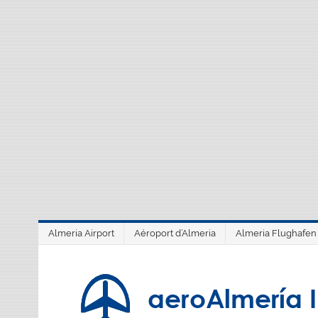
Saltar
al
contenido
Almeria Airport
Aéroport d’Almeria
Almeria Flughafen