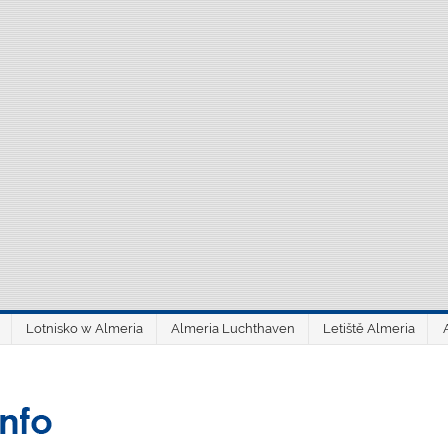
Lotnisko w Almeria
Almeria Luchthaven
Letiště Almeria
aeroAlmería inf