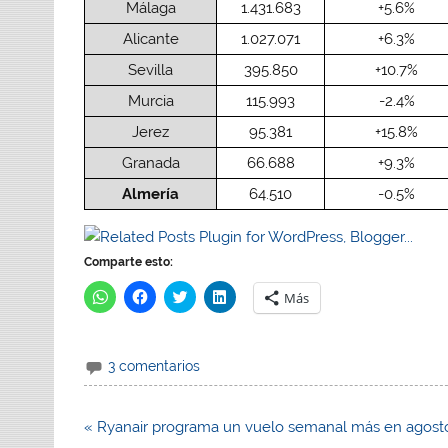
Málaga
1.431.683
+5.6%
Alicante
1.027.071
+6.3%
Sevilla
395.850
+10.7%
Murcia
115.993
-2.4%
Jerez
95.381
+15.8%
Granada
66.688
+9.3%
Almería
64.510
-0.5%
Comparte esto:
H
H
H
H
Más
a
a
a
a
z
z
z
z
c
c
c
c
l
l
l
l
i
i
i
i
3 comentarios
c
c
c
c
p
p
p
p
a
a
a
a
r
r
r
r
a
a
a
a
Navegación
« Ryanair programa un vuelo semanal más en agost
c
c
c
c