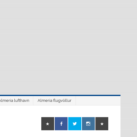
Almeria lufthavn
Almeria flugvöllur
o