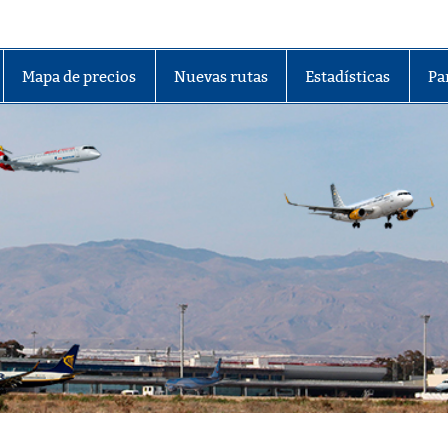
lmería
Mapa de precios
Nuevas rutas
Estadísticas
Pa