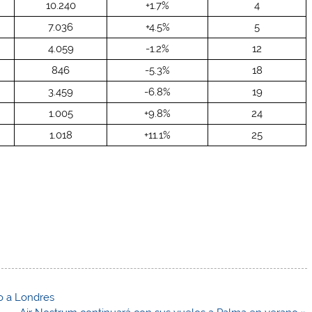
10.240
+1.7%
4
7.036
+4.5%
5
4.059
-1.2%
12
846
-5.3%
18
3.459
-6.8%
19
1.005
+9.8%
24
1.018
+11.1%
25
o a Londres