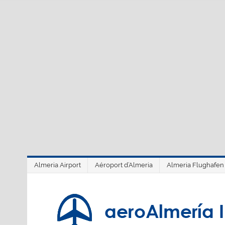
Saltar
al
contenido
Almeria Airport
Aéroport d’Almeria
Almeria Flughafen