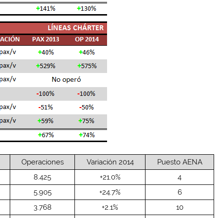
Operaciones
Variación 2014
Puesto AENA
8.425
+21.0%
4
5.905
+24.7%
6
3.768
+2.1%
10