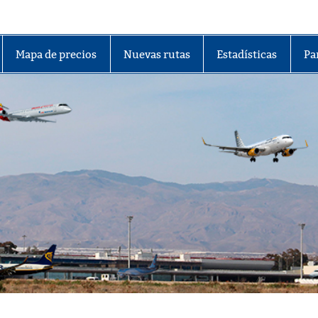
lmería
Mapa de precios
Nuevas rutas
Estadísticas
Pa