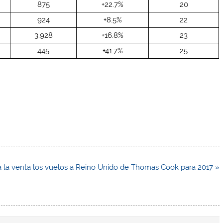
875
+22.7%
20
924
+8.5%
22
3.928
+16.8%
23
445
+41.7%
25
a la venta los vuelos a Reino Unido de Thomas Cook para 2017 »