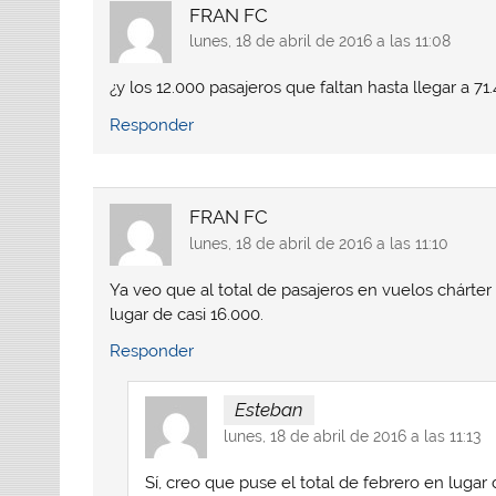
r
r
r
r
FRAN FC
e
e
e
e
n
n
n
n
lunes, 18 de abril de 2016 a las 11:08
W
F
T
L
h
a
w
i
a
c
i
n
t
e
t
k
¿y los 12.000 pasajeros que faltan hasta llegar a 71
s
b
t
e
A
o
e
d
Responder
p
o
r
I
p
k
(
n
(
(
S
(
S
S
e
S
e
e
a
e
a
a
b
a
FRAN FC
b
b
r
b
r
r
e
r
lunes, 18 de abril de 2016 a las 11:10
e
e
e
e
e
e
n
e
n
n
u
n
u
u
n
u
Ya veo que al total de pasajeros en vuelos chárter
n
n
a
n
lugar de casi 16.000.
a
a
v
a
v
v
e
v
e
e
n
e
Responder
n
n
t
n
t
t
a
t
a
a
n
a
n
n
a
n
Esteban
a
a
n
a
n
n
u
n
lunes, 18 de abril de 2016 a las 11:13
u
u
e
u
e
e
v
e
v
v
a
v
Sí, creo que puse el total de febrero en lugar 
a
a
)
a