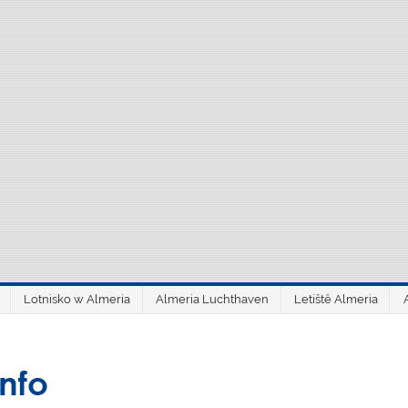
Lotnisko w Almeria
Almeria Luchthaven
Letiště Almeria
aeroAlmería inf