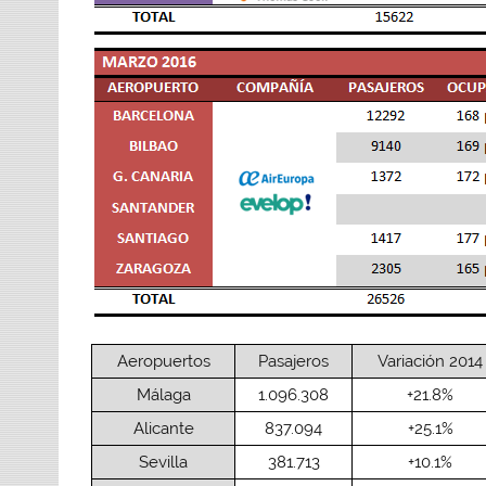
Aeropuertos
Pasajeros
Variación 2014
Málaga
1.096.308
+21.8%
Alicante
837.094
+25.1%
Sevilla
381.713
+10.1%