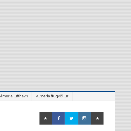
Almeria lufthavn
Almeria flugvöllur
o