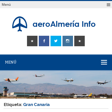
Saltar
Menú
al
contenido
aeroAlmería
Tu portal sobre el aeropuerto de Almería
info
MENÚ
Etiqueta:
Gran Canaria