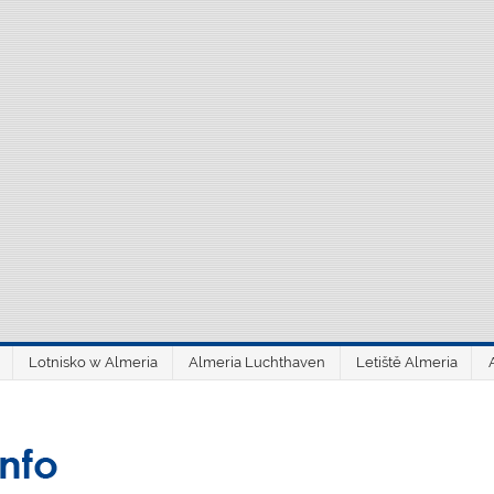
Lotnisko w Almeria
Almeria Luchthaven
Letiště Almeria
aeroAlmería inf