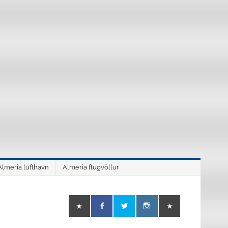
Almeria lufthavn
Almeria flugvöllur
o