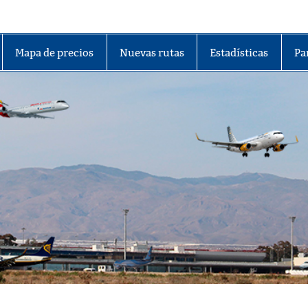
lmería
Mapa de precios
Nuevas rutas
Estadísticas
Pa