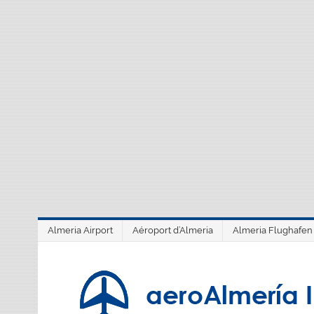
Saltar
al
contenido
Almeria Airport
Aéroport d’Almeria
Almeria Flughafen