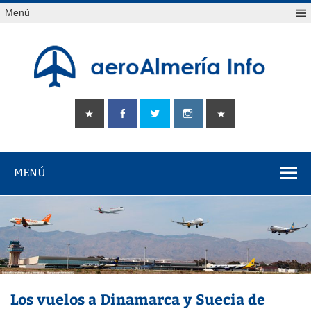
Saltar
Menú
al
contenido
aeroAlmería
Tu portal sobre el aeropuerto de Almería
info
MENÚ
Los vuelos a Dinamarca y Suecia de