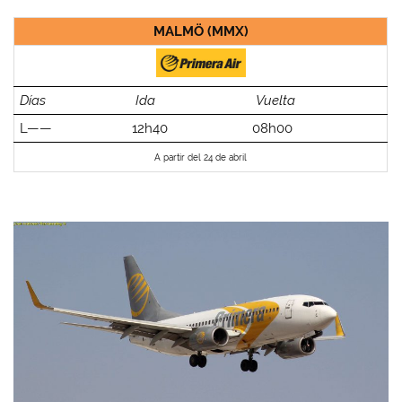
MALMÖ (MMX)
Días
Ida
Vuelta
L——
12h40
08h00
A partir del 24 de abril