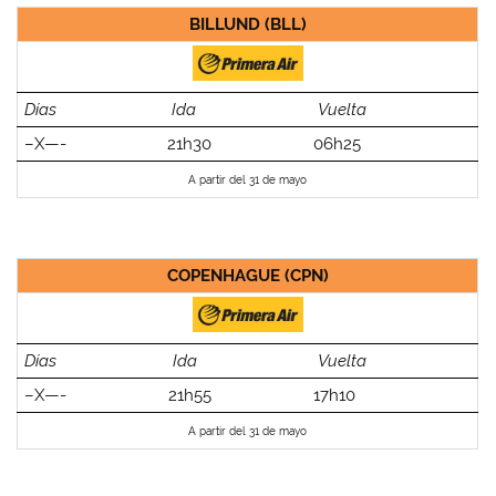
BILLUND (BLL)
Días
Ida
Vuelta
–X—-
21h30
06h25
A partir del 31 de mayo
COPENHAGUE (CPN)
Días
Ida
Vuelta
–X—-
21h55
17h10
A partir del 31 de mayo