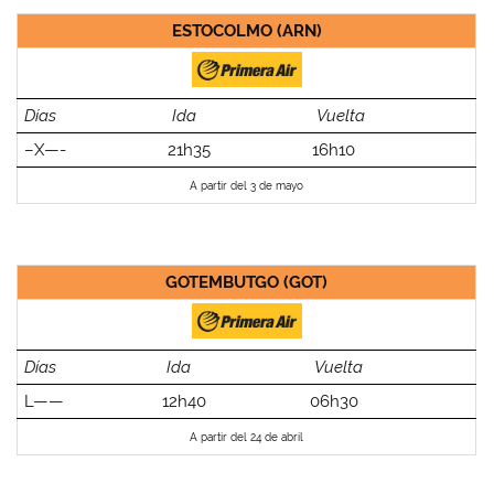
ESTOCOLMO (ARN)
Días
Ida
Vuelta
–X—-
21h35
16h10
A partir del 3 de mayo
GOTEMBUTGO (GOT)
Días
Ida
Vuelta
L——
12h40
06h30
A partir del 24 de abril