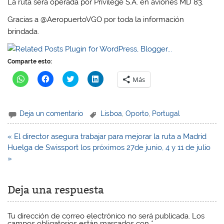
La ruta será operada por Privilege S.A. en aviones MD 83.
Gracias a @AeropuertoVGO por toda la información
brindada.
Comparte esto:
H
H
H
H
Más
a
a
a
a
z
z
z
z
c
c
c
c
l
l
l
l
i
i
i
i
Deja un comentario
Lisboa
,
Oporto
,
Portugal
c
c
c
c
p
p
p
p
a
a
a
a
r
r
r
r
Navegación
« El director asegura trabajar para mejorar la ruta a Madrid
a
a
a
a
de
Huelga de Swissport los próximos 27de junio, 4 y 11 de julio
c
c
c
c
o
o
o
o
entradas
»
m
m
m
m
p
p
p
p
a
a
a
a
r
r
r
r
t
t
t
t
Deja una respuesta
i
i
i
i
r
r
r
r
e
e
e
e
n
n
n
n
Tu dirección de correo electrónico no será publicada.
Los
W
F
T
L
campos obligatorios están marcados con
*