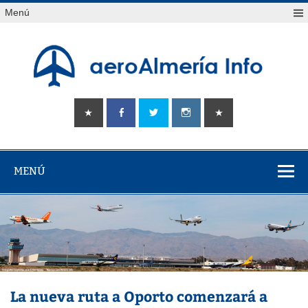
Saltar
Menú
al
contenido
aeroAlmería
Tu portal sobre el aeropuerto de Almería
info
MENÚ
La nueva ruta a Oporto comenzará a