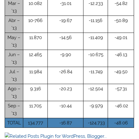
Mar –
10.082
-31.01
-12.233
-54.82
’13
Abr –
10-766
-19.67
-11.156
-50.89
’13
May –
11.870
-14.56
-11.409
-49.01
’13
Jun –
12.465
-9.90
-10.675
-46.13
’13
Jul –
11.984
-26.84
-11.749
-49.50
’13
Ago –
9.316
-20.23
-12.504
-57.31
’13
Sep –
11.705
-10.44
-9.979
-46.02
’13
TOTAL
134.777
-16.87
-124.733
-48.06