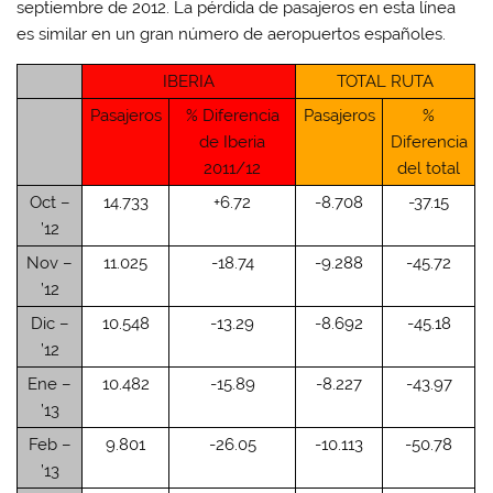
septiembre de 2012. La pérdida de pasajeros en esta línea
es similar en un gran número de aeropuertos españoles.
IBERIA
TOTAL RUTA
Pasajeros
% Diferencia
Pasajeros
%
de Iberia
Diferencia
2011/12
del total
Oct –
14.733
+6.72
-8.708
-37.15
’12
Nov –
11.025
-18.74
-9.288
-45.72
’12
Dic –
10.548
-13.29
-8.692
-45.18
’12
Ene –
10.482
-15.89
-8.227
-43.97
’13
Feb –
9.801
-26.05
-10.113
-50.78
’13