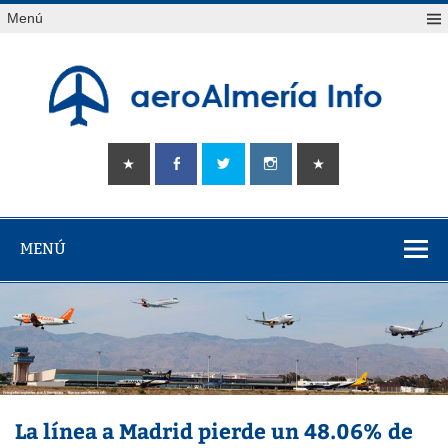
Saltar
Menú
al
contenido
aeroAlmería
Tu portal sobre el aeropuerto de Almería
info
MENÚ
La línea a Madrid pierde un 48.06% de