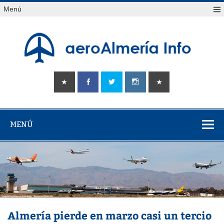
Saltar
Menú
al
contenido
aeroAlmería
Tu portal sobre el aeropuerto de Almería
info
MENÚ
Almería pierde en marzo casi un tercio