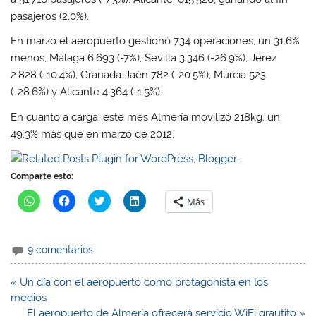
pasajeros (2.0%).
En marzo el aeropuerto gestionó 734 operaciones, un 31.6%
menos, Málaga 6.693 (-7%), Sevilla 3.346 (-26.9%), Jerez
2.828 (-10.4%), Granada-Jaén 782 (-20.5%), Murcia 523
(-28.6%) y Alicante 4.364 (-1.5%).
En cuanto a carga, este mes Almería movilizó 218kg, un
49.3% más que en marzo de 2012.
Comparte esto:
H
H
H
H
Más
a
a
a
a
z
z
z
z
c
c
c
c
l
l
l
l
i
i
i
i
9 comentarios
c
c
c
c
p
p
p
p
a
a
a
a
r
r
r
r
Navegación
« Un día con el aeropuerto como protagonista en los
a
a
a
a
de
medios
c
c
c
c
o
o
o
o
entradas
El aeropuerto de Almería ofrecerá servicio WiFi grautito »