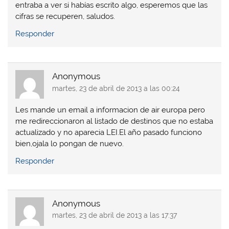
a
a
n
a
entraba a ver si habías escrito algo, esperemos que las
n
n
u
n
cifras se recuperen, saludos.
u
u
e
u
e
e
v
e
v
v
a
v
Responder
a
a
)
a
)
)
)
Anonymous
martes, 23 de abril de 2013 a las 00:24
Les mande un email a informacion de air europa pero
me redireccionaron al listado de destinos que no estaba
actualizado y no aparecia LEI.El año pasado funciono
bien,ojala lo pongan de nuevo.
Responder
Anonymous
martes, 23 de abril de 2013 a las 17:37