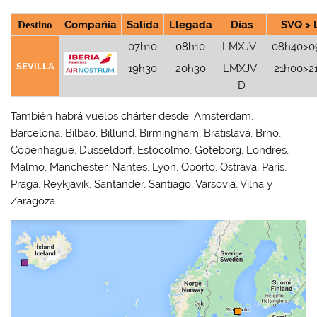
Destino
Compañía
Salida
Llegada
Días
SVQ > 
07h10
08h10
LMXJV–
08h40>0
SEVILLA
19h30
20h30
LMXJV-
21h00>2
D
También habrá vuelos chárter desde: Amsterdam,
Barcelona, Bilbao, Billund, Birmingham, Bratislava, Brno,
Copenhague, Dusseldorf, Estocolmo, Goteborg, Londres,
Malmo, Manchester, Nantes, Lyon, Oporto, Ostrava, París,
Praga, Reykjavik, Santander, Santiago, Varsovia, Vilna y
Zaragoza.