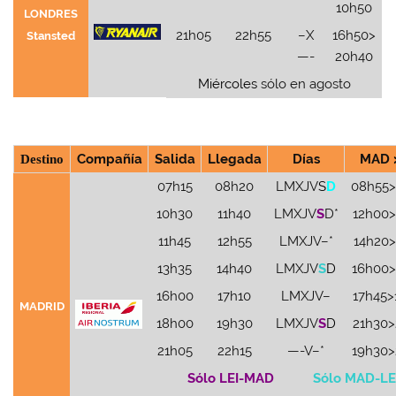
10h50
LONDRES
21h05
22h55
–X
16h50>
Stansted
—-
20h40
Miércoles
sólo en agosto
Destino
Compañía
Salida
Llegada
Días
MAD >
07h15
08h20
LMXJV
S
D
08h55>
10h30
11h40
LMXJV
S
D*
12h00>
11h45
12h55
LMXJV–*
14h20>
13h35
14h40
LMXJV
S
D
16h00>
16h00
17h10
LMXJV–
17h45>
MADRID
18h00
19h30
LMXJV
S
D
21h30>
21h05
22h15
—-V–*
19h30>
Sólo LEI-MAD
Sólo MAD-LE