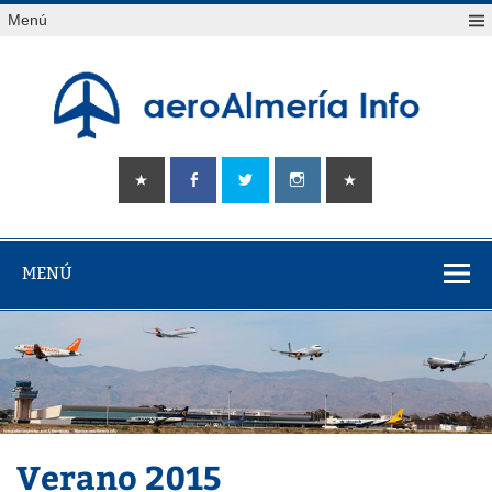
Saltar
Menú
al
contenido
aeroAlmería
Tu portal sobre el aeropuerto de Almería
info
MENÚ
Verano 2015