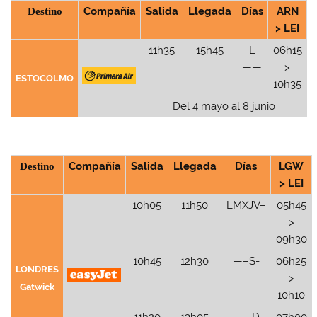
Destino
Compañía
Salida
Llegada
Días
ARN
>
LEI
11h35
15h45
L
06h15
——
>
ESTOCOLMO
10h35
Del 4 mayo al 8 junio
Destino
Compañía
Salida
Llegada
Días
LGW
> LEI
10h05
11h50
LMXJV–
05h45
>
09h30
10h45
12h30
—–S-
06h25
LONDRES
>
Gatwick
10h10
11h20
13h05
——D
07h00