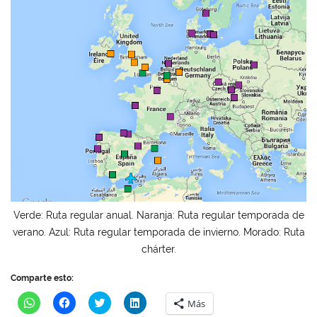
Verde: Ruta regular anual. Naranja: Ruta regular temporada de
verano. Azul: Ruta regular temporada de invierno. Morado: Ruta
chárter.
Comparte esto:
H
H
H
H
Más
a
a
a
a