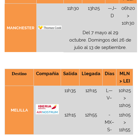
11h30
13h25
—J–
06h20
D
>
10h30
MANCHESTER
Del 7 mayo al 29
octubre. Domingos del 26 de
julio al 13 de septiembre.
Destino
Compañía
Salida
Llegada
Días
MLN
> LEI
11h35
12h15
L—
10h25
V–
>
11h05
MELILLA
12h15
12h55
-
11h05
MX–
>
S-
11h55