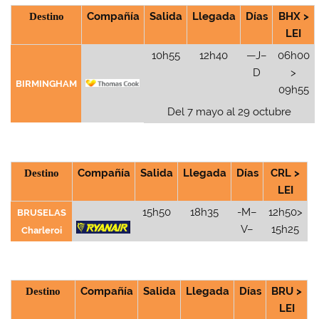
Destino
Compañía
Salida
Llegada
Días
BHX >
LEI
10h55
12h40
—J–
06h00
D
>
BIRMINGHAM
09h55
Del 7 mayo al 29 octubre
Destino
Compañía
Salida
Llegada
Días
CRL >
LEI
15h50
18h35
-M–
12h50>
BRUSELAS
V–
15h25
Charleroi
Destino
Compañía
Salida
Llegada
Días
BRU >
LEI