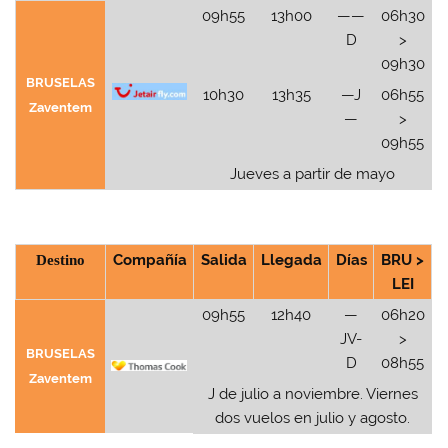
09h55
13h00
——
06h30
D
>
09h30
BRUSELAS
10h30
13h35
—J
06h55
Zaventem
—
>
09h55
Jueves a partir de mayo
Destino
Compañía
Salida
Llegada
Días
BRU >
LEI
09h55
12h40
—
06h20
JV-
>
BRUSELAS
D
08h55
Zaventem
J de julio a noviembre. Viernes
dos vuelos en julio y agosto.