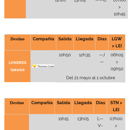
>
10h45
Destino
Compañía
Salida
Llegada
Días
LGW
> LEI
10h50
12h35
—J
06h05
—
>
LONDRES
09h50
Gatwick
Del 21 mayo al 1 octubre
Destino
Compañía
Salida
Llegada
Días
STN >
LEI
11h15
13h05
L—
07h00
V–
>