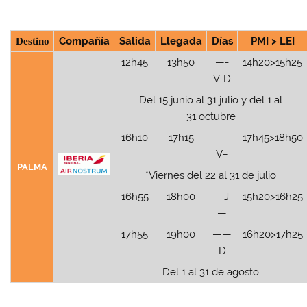
Destino
Compañía
Salida
Llegada
Días
PMI > LEI
12h45
13h50
—-
14h20>15h25
V-D
Del 15 junio al 31 julio y del 1 al
31 octubre
16h10
17h15
—-
17h45>18h50
V–
PALMA
*Viernes del 22 al 31 de julio
16h55
18h00
—J
15h20>16h25
—
17h55
19h00
——
16h20>17h25
D
Del 1 al 31 de agosto