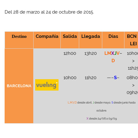
Del 28 de marzo al 24 de octubre de 2015.
Destino
Compañía
Salida
Llegada
Días
BCN 
LEI
12h00
13h20
LM
X
J
V
–
10h0
D
>
11h2
10h00
11h20
—–
S
–
08h0
>
BARCELONA
09h2
L,M,V,D
desde abril.
J
desde mayo.
S
desde junio hasta
octubre.
X
desde 24/06 a 09/09