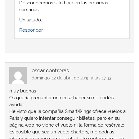
Desconocemos si lo hará en las próximas
e
e
n
e
n
n
u
n
semanas.
u
u
n
u
n
n
a
n
a
a
v
a
Un saludo.
v
v
e
v
e
e
n
e
Responder
n
n
t
n
t
t
a
t
a
a
n
a
n
n
a
n
a
a
n
a
n
n
u
n
u
u
e
u
e
e
v
e
v
v
a
v
a
a
)
a
oscar contreras
)
)
)
domingo, 12 de abril de 2015 a las 17:33
muy buenas
Os quería preguntar una cosa,haber si me podéis
ayudar.
He visto que la compañía SmartWings ofrece vuelos a
París y quiero intentar conseguir billetes, pero en su
página web no viene el vuelo ni la forma de resérvalo.
Es posible que sea un vuelo charters, me podrías
informar de como comprar el billete e informarme de