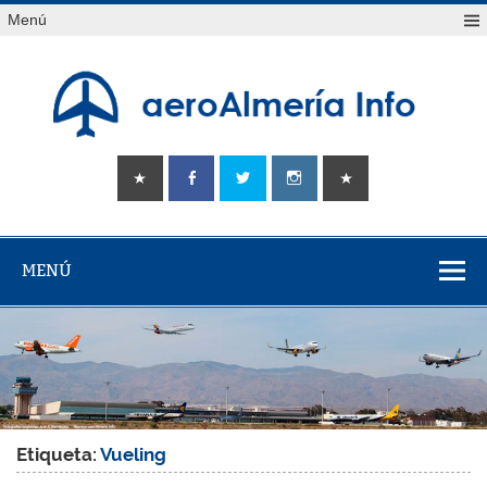
Saltar
Menú
al
contenido
aeroAlmería
Tu portal sobre el aeropuerto de Almería
info
MENÚ
Etiqueta:
Vueling