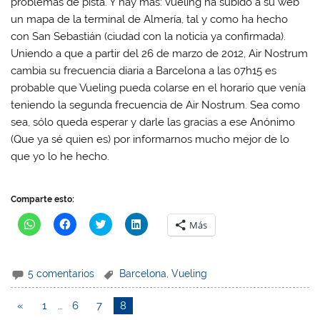
problemas de pista. Y hay más:
Vueling ha subido a su web
un mapa de la terminal de Almería
, tal y como ha hecho
con San Sebastián (ciudad con la noticia ya confirmada).
Uniendo a que a partir del 26 de marzo de 2012, Air Nostrum
cambia su frecuencia diaria a Barcelona a las 07h15 es
probable que Vueling pueda colarse en el horario que venía
teniendo la segunda frecuencia de Air Nostrum. Sea como
sea, sólo queda esperar y darle las gracias a ese Anónimo
(Que ya sé quien es) por informarnos mucho mejor de lo
que yo lo he hecho.
Comparte esto:
H
H
H
H
Más
a
a
a
a
z
z
z
z
c
c
c
c
l
l
l
l
i
i
i
i
5 comentarios
Barcelona
,
Vueling
c
c
c
c
p
p
p
p
a
a
a
a
r
r
r
r
«
1
…
6
7
8
a
a
a
a