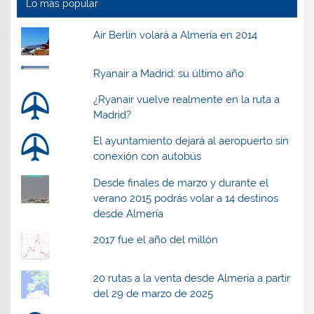
t
t
a
t
Lo más popular
a
a
n
a
n
n
a
n
a
a
n
a
Air Berlin volará a Almería en 2014
n
n
u
n
u
u
e
u
e
e
v
e
v
v
a
v
a
a
)
a
Ryanair a Madrid: su último año
)
)
)
¿Ryanair vuelve realmente en la ruta a
Madrid?
El ayuntamiento dejará al aeropuerto sin
conexión con autobús
Desde finales de marzo y durante el
verano 2015 podrás volar a 14 destinos
desde Almería
2017 fue el año del millón
20 rutas a la venta desde Almería a partir
del 29 de marzo de 2025