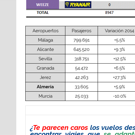
Aeropuertos
Pasajeros
Variación 2014
Málaga
799.691
+5.5%
Alicante
645.520
+9.3%
Sevilla
318.751
+12.5%
Granada
54.472
+6.5%
Jerez
42.263
+27.3%
Almería
33.605
+5.9%
Murcia
25.033
-10.0%
¿
Te parecen
caros
los vuelos des
encontrar viajes que
se adapt