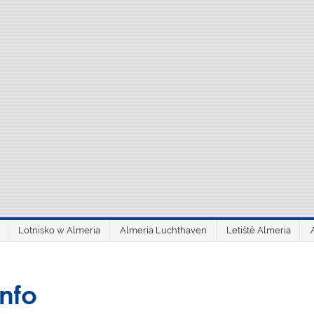
Lotnisko w Almeria
Almeria Luchthaven
Letiště Almeria
aeroAlmería inf