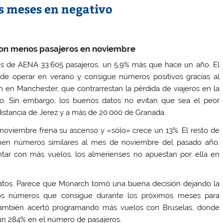
is meses en negativo
 con menos pasajeros en noviembre
es de AENA 33.605 pasajeros, un 5,9% más que hace un año. El
 de operar en verano y consigue números positivos gracias al
 en Manchester, que contrarrestan la pérdida de viajeros en la
rso. Sin embargo, los buenos datos no evitan que sea el peor
distancia de Jerez y a más de 20.000 de Granada.
 noviembre frena su ascenso y «sólo» crece un 13%. El resto de
enen números similares al mes de noviembre del pasado año.
tar con más vuelos, los almerienses no apuestan por ella en
datos. Parece que Monarch tomó una buena decisión dejando la
os números que consigue durante los próximos meses para
r también acertó programando más vuelos con Bruselas, donde
un 284% en el número de pasajeros.