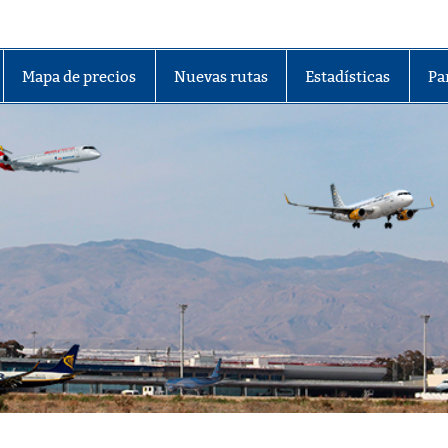
lmería
Mapa de precios
Nuevas rutas
Estadísticas
Pa