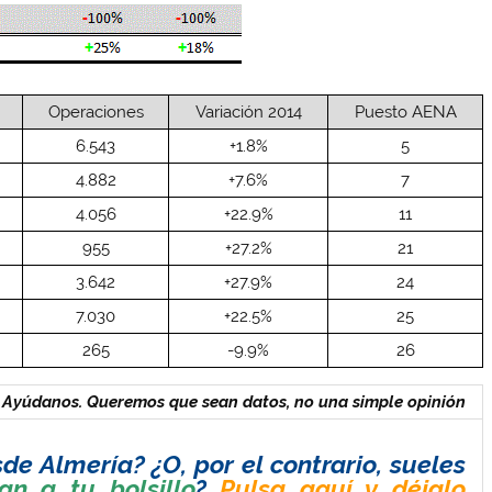
Operaciones
Variación 2014
Puesto AENA
6.543
+1.8%
5
4.882
+7.6%
7
4.056
+22.9%
11
955
+27.2%
21
3.642
+27.9%
24
7.030
+22.5%
25
265
-9.9%
26
Ayúdanos. Queremos que sean datos, no una simple opinión
de Almería? ¿O, por el contrario, sueles
an a tu bolsillo
?
Pulsa aquí y déjalo