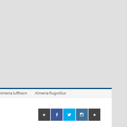
Almeria lufthavn
Almeria flugvöllur
o