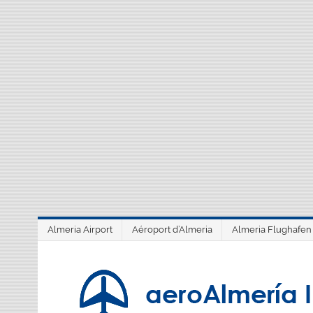
Saltar
al
contenido
Almeria Airport
Aéroport d’Almeria
Almeria Flughafen