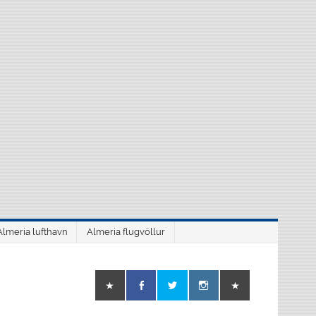
Almeria lufthavn
Almeria flugvöllur
o