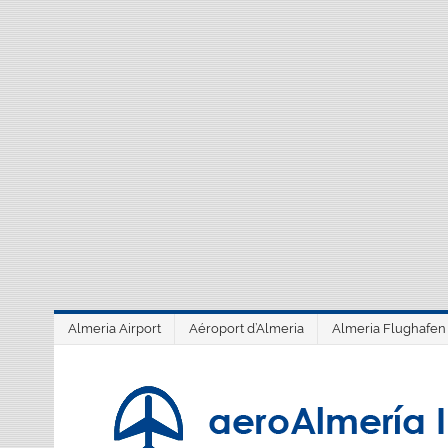
Saltar
al
contenido
Almeria Airport
Aéroport d’Almeria
Almeria Flughafen