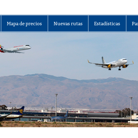
lmería
Mapa de precios
Nuevas rutas
Estadísticas
Pa