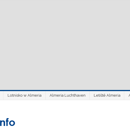
Lotnisko w Almeria
Almeria Luchthaven
Letiště Almeria
aeroAlmería inf