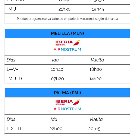
-M-J—
21h30
19h45
Pueden programarse variaciones en período vacacional según demanda
MELILLA (MLN)
Días
Ida
Vuelta
L—V–
10h40
18h20
-M-J–D
07h20
14h20
PALMA (PMI)
Días
Ida
Vuelta
L-X—D
22h00
20h15