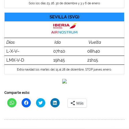
Solo los días 23, 26, 30 de diciembre y 3 y 6 de enero
SEVILLA (SVQ)
Días
Ida
Vuelta
L-X-V–
07h10
08h40
LMX-V-D
19h45
21h15
Extra navidad los martes del 15 al 28 de diciembre. STOP jueves enero.
Comparte esto:
H
H
H
H
Más
a
a
a
a
z
z
z
z
c
c
c
c
l
l
l
l
i
i
i
i
c
c
c
c
p
p
p
p