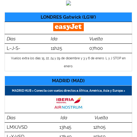
LONDRES Gatwick (LGW)
Días
Ida
Vuelta
L–J-S-
11h25
07h00
Vuelos extra los días 15, 22, 24 y 29 de diciembre y 3 y 6 de enero. L y J STOP en
enero.
MADRID (MAD)
MADRID HUB > Conecta con vuelos directos a África, América, Asia y Europa >
Días
Ida
Vuelta
LMXJVSD
13h45
12h05
L-X-VSD
17h40
15h50