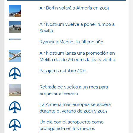
v
v
e
v
e
e
n
e
Air Berlin volará a Almería en 2014
n
n
t
n
t
t
a
t
a
a
n
a
n
n
a
n
a
a
n
a
Air Nostrum vuelve a poner rumbo a
n
n
u
n
Sevilla
u
u
e
u
e
e
v
e
v
v
a
v
Ryanair a Madrid: su último año
a
a
)
a
)
)
)
Air Nostrum lanza una promoción en
Melilla desde 26 euros la ida y vuelta
Pasajeros octubre 2011
Retirada de vuelos a un mes para
empezar el verano
La Almería más europea se espera
durante el verano de 2014 y 2015
Un día con el aeropuerto como
protagonista en los medios