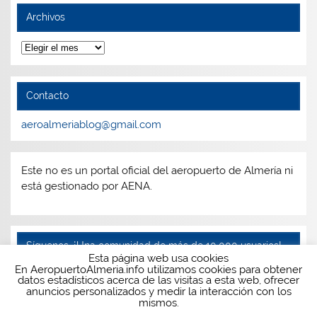
Archivos
Archivos
Contacto
aeroalmeriablog@gmail.com
Este no es un portal oficial del aeropuerto de Almería ni
está gestionado por AENA.
Síguenos, ¡Una comunidad de más de 10.000 usuarios!
Esta página web usa cookies
En AeropuertoAlmeria.info utilizamos cookies para obtener
Facebook
Twitter
Instagram
Telegram
datos estadísticos acerca de las visitas a esta web, ofrecer
anuncios personalizados y medir la interacción con los
mismos.