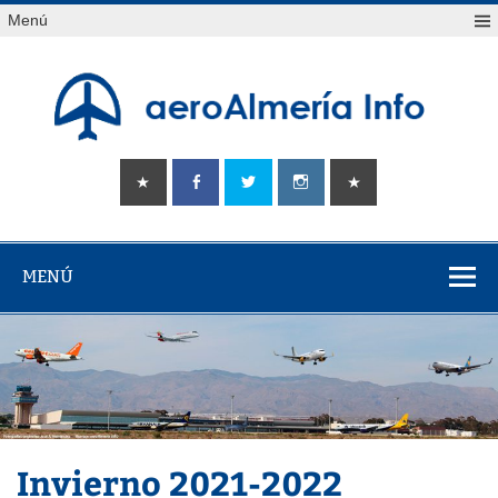
Saltar
Menú
al
contenido
aeroAlmería
Tu portal sobre el aeropuerto de Almería
info
MENÚ
Invierno 2021-2022