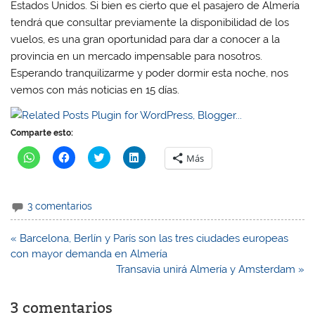
Estados Unidos. Si bien es cierto que el pasajero de Almería
tendrá que consultar previamente la disponibilidad de los
vuelos, es una gran oportunidad para dar a conocer a la
provincia en un mercado impensable para nosotros.
Esperando tranquilizarme y poder dormir esta noche, nos
vemos con más noticias en 15 días.
Comparte esto:
H
H
H
H
Más
a
a
a
a
z
z
z
z
c
c
c
c
l
l
l
l
i
i
i
i
3 comentarios
c
c
c
c
p
p
p
p
a
a
a
a
r
r
r
r
Navegación
« Barcelona, Berlín y París son las tres ciudades europeas
a
a
a
a
de
con mayor demanda en Almería
c
c
c
c
o
o
o
o
entradas
Transavia unirá Almería y Amsterdam »
m
m
m
m
p
p
p
p
a
a
a
a
r
r
r
r
3 comentarios
t
t
t
t