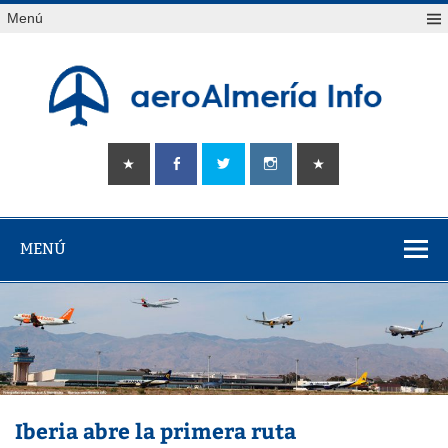
Saltar
Menú
al
contenido
aeroAlmería
Tu portal sobre el aeropuerto de Almería
info
MENÚ
Iberia abre la primera ruta