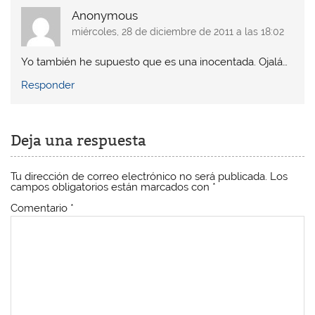
v
v
a
v
a
a
)
a
Anonymous
)
)
)
miércoles, 28 de diciembre de 2011 a las 18:02
Yo también he supuesto que es una inocentada. Ojalá…
Responder
Deja una respuesta
Tu dirección de correo electrónico no será publicada.
Los
campos obligatorios están marcados con
*
Comentario
*