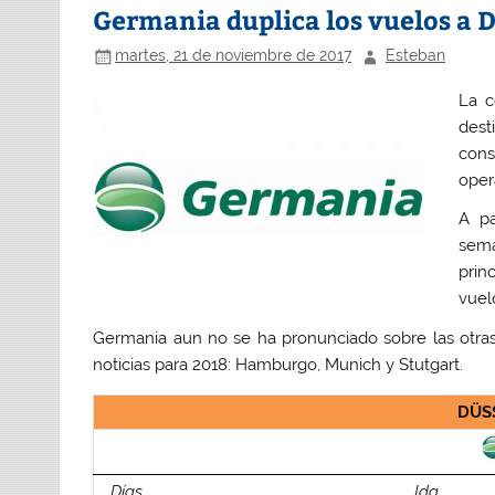
Germania duplica los vuelos a 
martes, 21 de noviembre de 2017
Esteban
La c
dest
cons
oper
A pa
sema
prin
vuel
Germania aun no se ha pronunciado sobre las otra
noticias para 2018: Hamburgo, Munich y Stutgart.
DÜS
Días
Ida