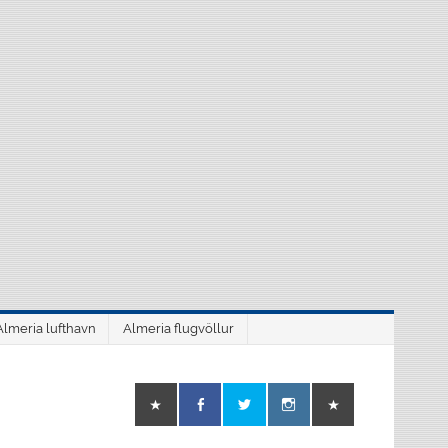
Almeria lufthavn
Almeria flugvöllur
o