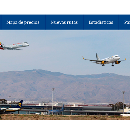
lmería
Mapa de precios
Nuevas rutas
Estadísticas
Pa