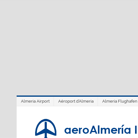
Saltar
al
contenido
Almeria Airport
Aéroport d’Almeria
Almeria Flughafen