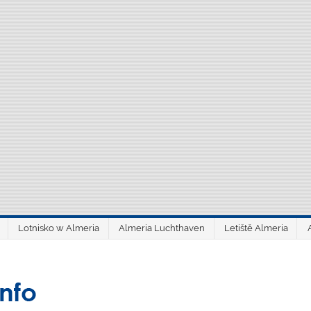
Lotnisko w Almeria
Almeria Luchthaven
Letiště Almeria
aeroAlmería inf