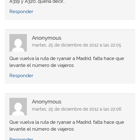
A319 y A320…quería decir…
n
n
a
n
a
a
v
a
v
v
e
v
Responder
e
e
n
e
n
n
t
n
t
t
a
t
a
a
n
a
n
n
a
n
a
a
n
a
Anonymous
n
n
u
n
u
u
e
u
martes, 25 de diciembre de 2012 a las 22:05
e
e
v
e
v
v
a
v
a
a
)
a
Que vuelva la ruta de ryanair a Madrid, falta hace que
)
)
)
levante el número de viajeros
Responder
Anonymous
martes, 25 de diciembre de 2012 a las 22:06
Que vuelva la ruta de ryanair a Madrid, falta hace que
levante el número de viajeros
Responder