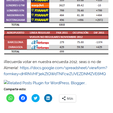
¡Recuerda votar en nuestra encuesta 2012, seas o no de
Almería!:
https://docs.google.com/spreadsheet/viewform?
formkey=dHRNVHF3ekZtQWdTNFcwZUVEZDNMZVE6MQ
Comparte esto:
H
H
H
H
Más
a
a
a
a
z
z
z
z
c
c
c
c
l
l
l
l