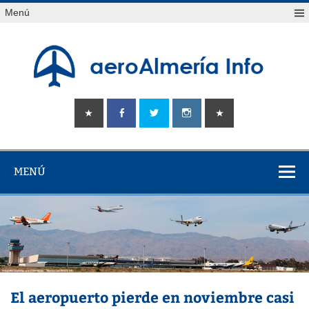
Saltar
Menú
al
contenido
aeroAlmería
Tu portal sobre el aeropuerto de Almería
info
MENÚ
El aeropuerto pierde en noviembre casi