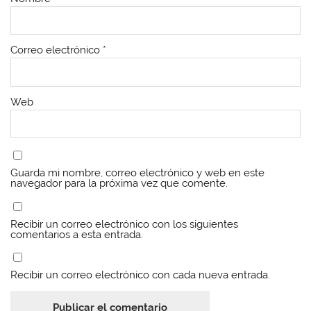
n
n
t
n
t
t
a
t
a
a
n
a
n
n
a
n
a
a
n
a
Correo electrónico
*
n
n
u
n
u
u
e
u
e
e
v
e
v
v
a
v
a
a
)
a
)
)
)
Web
Guarda mi nombre, correo electrónico y web en este
navegador para la próxima vez que comente.
Recibir un correo electrónico con los siguientes
comentarios a esta entrada.
Recibir un correo electrónico con cada nueva entrada.