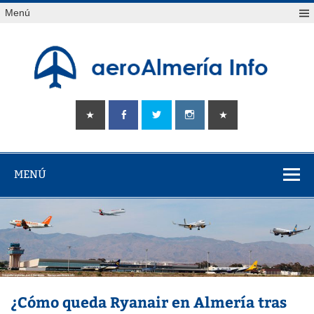
Saltar
Menú
al
contenido
aeroAlmería
Tu portal sobre el aeropuerto de Almería
info
MENÚ
¿Cómo queda Ryanair en Almería tras