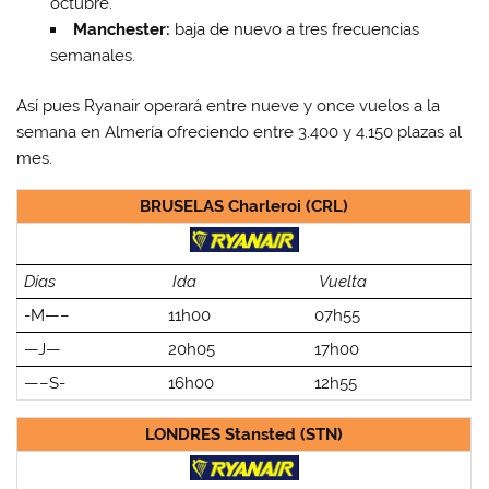
octubre.
Manchester:
baja de nuevo a tres frecuencias
semanales.
Así pues Ryanair operará entre nueve y once vuelos a la
semana en Almería ofreciendo entre 3.400 y 4.150 plazas al
mes.
BRUSELAS Charleroi (CRL)
Días
Ida
Vuelta
-M—–
11h00
07h55
—J—
20h05
17h00
—–S-
16h00
12h55
LONDRES Stansted (STN)