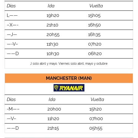
Días
Ida
Vuelta
L——
19h20
15h05
–X—-
21h10
16h50
—J—
20h55
16h35
—-V–
11h30
07h20
——D
10h30
06h20
J solo abril y mayo. Viernes solo abril, mayo y octubre
MANCHESTER (MAN)
Días
Ida
Vuelta
-M—–
20h00
15h20
—V–
11h20
07h00
——D
21h15
05h55